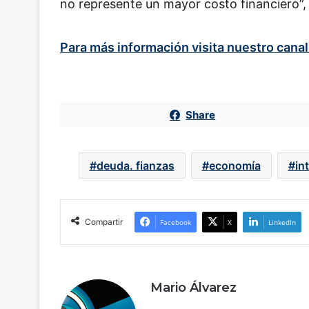
no represente un mayor costo financiero”,
Para más información visita nuestro cana
Share
deuda. fianzas
economía
in
Compartir
Facebook
X
LinkedIn
Mario Álvarez