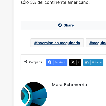
sólo 3% del continente americano.
Share
inversión en maquinaria
maquina
Compartir
Facebook
X
LinkedIn
Mara Echeverría