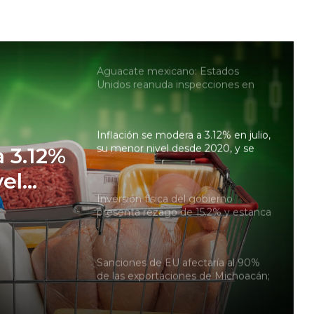
Aceleran el fracking en México:
gobierno de Claudia Sheinbaum
analiza terrenos para prueba piloto
Aguacate mexicano: Estados
Unidos reanuda inspecciones en
zonas productoras de Michoacán
Inflación se modera a 3.12% en julio,
su menor nivel desde 2020, y se
a 3.12%
acerca a la meta de Banxico
vel
Inversión física del gobierno
ca a la
presenta rezago de 15.2% y estanca
al Plan México
Sanciones de EU afectaría al 90%
de las exportaciones de Michoacán;
casi 6,000 mdd están en riesgo