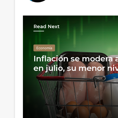
Read Next
Economía
Inflación se modera 
en julio, su menor ni
desde 2020, y se acer
meta de Banxico