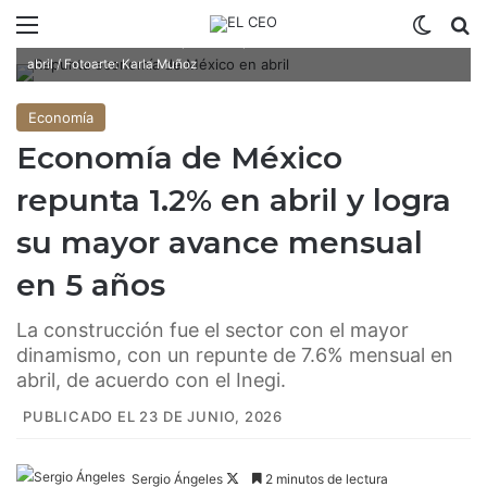
Menú
Switch
B
La construcción dio soporte al repunte en la economía de México de
abril / Fotoarte: Karla Muñoz
Economía
Economía de México
repunta 1.2% en abril y logra
su mayor avance mensual
en 5 años
La construcción fue el sector con el mayor
dinamismo, con un repunte de 7.6% mensual en
abril, de acuerdo con el Inegi.
PUBLICADO EL 23 DE JUNIO, 2026
Sergio Ángeles
F
2 minutos de lectura