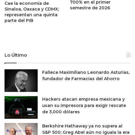
u
d
700% en el primer
Cae la economía de
t
semestre de 2026
o
Sinaloa, Oaxaca y CDMX;
i
q
representan una quinta
l
parte del PIB
u
i
e
d
s
a
e
d
v
e
a
Lo Último
s
a
r
t
é
i
Fallece Maximiliano Leonardo Asturias,
c
e
fundador de Farmacias del Ahorro
o
m
r
p
d
o
Hackers atacan empresa mexicana y
d
e
usan su impresora para exigir rescate
e
x
de 3,000 dólares
l
t
o
r
Berkshire Hathaway ya no supera al
s
a
S&P 500; Greg Abel aún no iguala la era
b