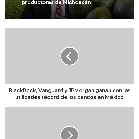
productoras de Michoacán
B
l
a
c
k
R
o
c
k
,
BlackRock, Vanguard y JPMorgan ganan con las
V
utilidades récord de los bancos en México
a
n
B
g
a
u
n
a
x
r
i