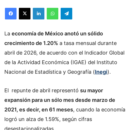
o
Facebook
X
LinkedIn
WhatsApp
Telegram
l
l
o
La
economía de México anotó un sólido
w
o
crecimiento de 1.20%
a tasa mensual durante
n
abril de 2026, de acuerdo con el Indicador Global
X
de la Actividad Económica (IGAE) del Instituto
Nacional de Estadística y Geografía (
Inegi
).
El repunte de abril representó
su mayor
expansión para un sólo mes desde marzo de
2021, es decir, en 61 meses
, cuando la economía
logró un alza de 1.59%, según cifras
desestacionalizadas.