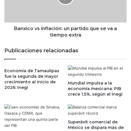
d
c
y
o
J
v
P
s
M
i
Banxico vs inflación: un partido que se va a
o
n
tiempo extra
r
f
g
l
Publicaciones relacionadas
a
a
n
c
g
i
a
Economía de Tamaulipas
ó
fue la segunda de mayor
n
n
crecimiento al inicio de
a
Mundial impulsa a la
:
2026: Inegi
economía mexicana: PIB
n
u
crece 1.5%, según el Inegi
c
n
o
p
n
a
l
r
a
t
Superávit comercial de
s
i
México se dispara más de