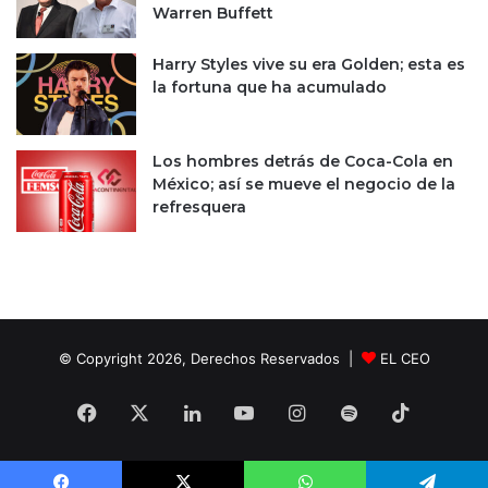
Warren Buffett
a
n
Harry Styles vive su era Golden; esta es
c
la fortuna que ha acumulado
o
s
e
n
Los hombres detrás de Coca-Cola en
M
México; así se mueve el negocio de la
é
refresquera
x
i
c
o
© Copyright 2026, Derechos Reservados |
EL CEO
Facebook
X
LinkedIn
YouTube
Instagram
Spotify
TikTok