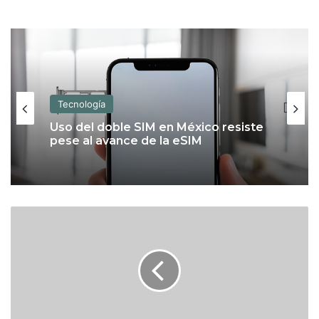
Tecnología
Tecnología
Apple Upgrade: qué es y cómo
funciona el nuevo plan para estrenar
un iPhone o una Mac con pagos
mensuales
Uso del doble SIM en México resiste
pese al avance de la eSIM
E
s
t
a
d
o
d
e