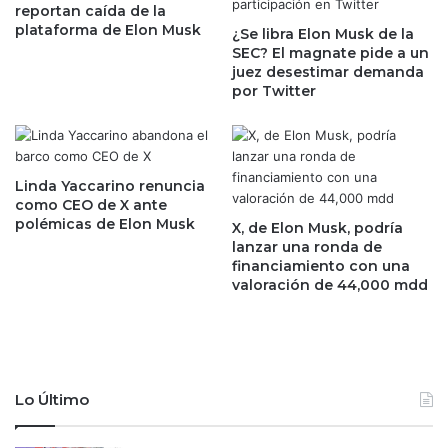
reportan caída de la
d
r
plataforma de Elon Musk
¿Se libra Elon Musk de la
e
o
SEC? El magnate pide a un
D
d
juez desestimar demanda
i
e
por Twitter
n
v
a
i
m
s
a
a
r
s
Linda Yaccarino renuncia
c
d
como CEO de X ante
a
polémicas de Elon Musk
e
X, de Elon Musk, podría
?
t
lanzar una ronda de
financiamiento con una
r
valoración de 44,000 mdd
a
b
a
j
o
t
Lo Último
e
m