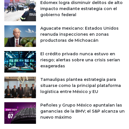
p
Edomex logra disminuir delitos de alto
o
impacto mediante estrategia con el
r
gobierno federal
a
l
Aguacate mexicano: Estados Unidos
e
reanuda inspecciones en zonas
n
productoras de Michoacán
a
c
El crédito privado nunca estuvo en
u
riesgo; alertas sobre una crisis serían
e
exageradas
r
d
Tamaulipas plantea estrategia para
o
situarse como la principal plataforma
c
logística entre México y EU
o
n
B
Peñoles y Grupo México apuntalan las
i
ganancias de la BMV; el S&P alcanza un
d
nuevo máximo
e
n