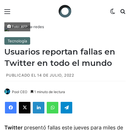
Menú
Switch
B
Foto: AFP
Tecnología
Usuarios reportan fallas en
Twitter en todo el mundo
PUBLICADO EL 14 DE JULIO, 2022
Pool CEO
1 minuto de lectura
Facebook
X
LinkedIn
WhatsApp
Telegram
Twitter
presentó fallas este jueves para miles de