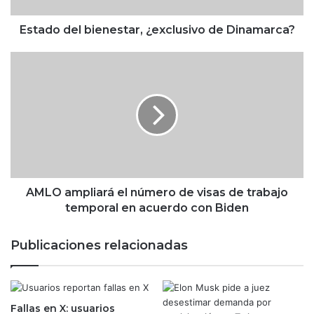
l
b
Estado del bienestar, ¿exclusivo de Dinamarca?
i
e
A
n
M
e
L
s
O
t
a
a
m
r
p
,
l
¿
i
e
a
AMLO ampliará el número de visas de trabajo
x
r
temporal en acuerdo con Biden
c
á
l
e
Publicaciones relacionadas
u
l
s
n
i
ú
v
m
Fallas en X: usuarios
o
e