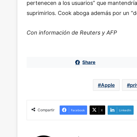
pertenecen a los usuarios” que mantendrían
suprimirlos. Cook aboga además por un “de
Con información de Reuters y AFP
Share
Apple
pr
Compartir
Facebook
X
LinkedIn