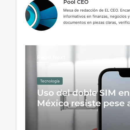
Pool CEO
Mesa de redacción de EL CEO. Encarg
informativos en finanzas, negocios 
documentos en piezas claras, verific
Read Next
Tecnología
Uso del doble SIM en
México resiste pese 
avance de la eSIM