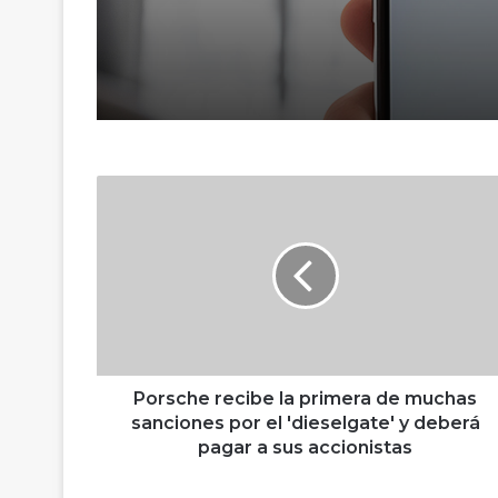
P
o
r
s
c
h
e
r
e
c
Porsche recibe la primera de muchas
i
sanciones por el 'dieselgate' y deberá
b
pagar a sus accionistas
e
l