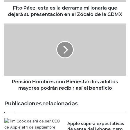
:
e
Fito Páez: esta es la derrama millonaria que
s
dejará su presentación en el Zócalo de la CDMX
t
a
P
e
e
s
n
l
s
a
i
d
ó
e
n
r
H
r
o
a
m
Pensión Hombres con Bienestar: los adultos
m
b
mayores podrán recibir así el beneficio
a
r
m
e
Publicaciones relacionadas
i
s
l
c
l
o
o
Apple supera expectativas
n
de venta del iPhone, pero
n
B