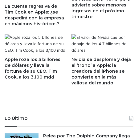
advierte sobre menores
a
La cuenta regresiva de
i
ingresos en el próximo
Tim Cook en Apple: ¿se
r
e
trimestre
despedirá con la empresa
i
n
en máximos históricos?
a
e
q
s
u
t
e
a
d
r
e
:
Apple roza los 5 billones
Nvidia se desploma y deja
j
l
de dólares y lleva la
el ‘trono’ a Apple: la
a
fortuna de su CEO, Tim
creadora del iPhone se
o
Cook, a los 3,100 mdd
convierte en la más
r
s
valiosa del mundo
á
a
s
d
u
u
p
l
r
t
e
o
Lo Último
s
s
e
m
n
Pelea por The Dolphin Company llega
a