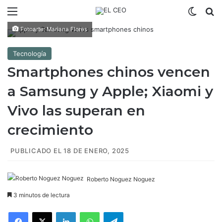
Menú
Switch
B
Fotoarte: Mariana Flores
Tecnología
Smartphones chinos vencen
a Samsung y Apple; Xiaomi y
Vivo las superan en
crecimiento
PUBLICADO EL 18 DE ENERO, 2025
Roberto Noguez Noguez
3 minutos de lectura
Facebook
X
LinkedIn
WhatsApp
Telegram