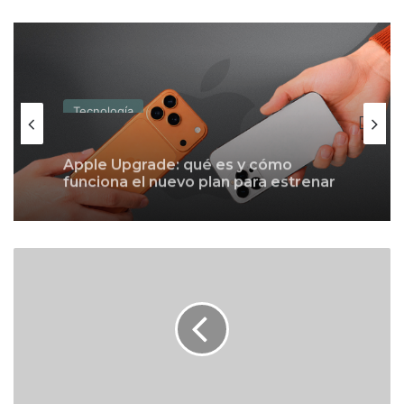
Tecnología
Apple Upgrade: qué es y cómo
funciona el nuevo plan para estrenar
un iPhone o una Mac con pagos
mensuales
F
i
t
o
P
á
e
z