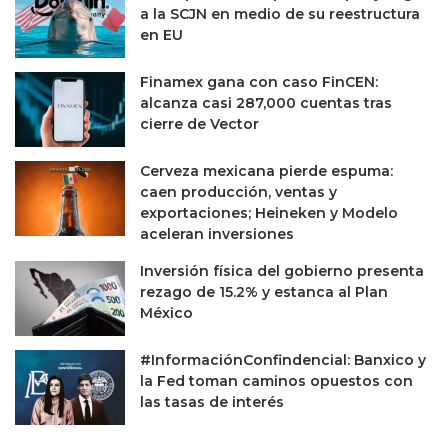
t
a la SCJN en medio de su reestructura
y
a
en EU
o
c
r
i
e
Finamex gana con caso FinCEN:
ó
s
alcanza casi 287,000 cuentas tras
n
p
cierre de Vector
e
o
n
d
Cerveza mexicana pierde espuma:
e
r
caen producción, ventas y
l
á
exportaciones; Heineken y Modelo
Z
n
aceleran inversiones
ó
r
c
e
Inversión física del gobierno presenta
a
c
rezago de 15.2% y estanca al Plan
l
i
México
o
b
d
i
#InformaciónConfindencial: Banxico y
e
r
la Fed toman caminos opuestos con
l
a
las tasas de interés
a
s
C
í