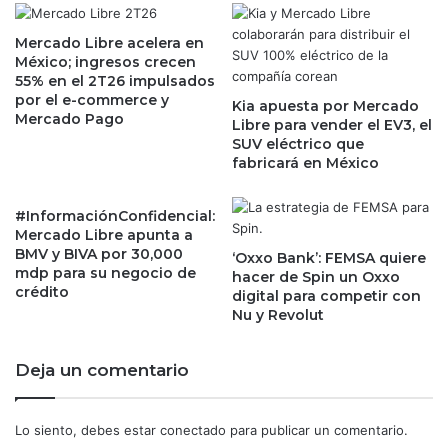
l
o
p
e
Mercado Libre acelera en
u
México; ingresos crecen
l
e
55% en el 2T26 impulsados
e
s
por el e-commerce y
c
Kia apuesta por Mercado
t
Mercado Pago
Libre para vender el EV3, el
t
o
SUV eléctrico que
r
?
fabricará en México
ó
E
n
s
i
t
#InformaciónConfidencial:
c
o
Mercado Libre apunta a
o
s
BMV y BIVA por 30,000
‘Oxxo Bank’: FEMSA quiere
e
mdp para su negocio de
s
hacer de Spin un Oxxo
crédito
n
o
digital para competir con
M
Nu y Revolut
n
é
l
x
o
Deja un comentario
i
s
c
p
o
e
Lo siento, debes estar
conectado
para publicar un comentario.
r