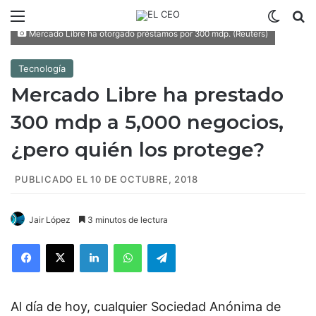
Menú
Switch
B
Mercado Libre ha otorgado préstamos por 300 mdp. (Reuters)
Tecnología
Mercado Libre ha prestado
300 mdp a 5,000 negocios,
¿pero quién los protege?
PUBLICADO EL 10 DE OCTUBRE, 2018
Jair López
3 minutos de lectura
Facebook
X
LinkedIn
WhatsApp
Telegram
Al día de hoy, cualquier Sociedad Anónima de