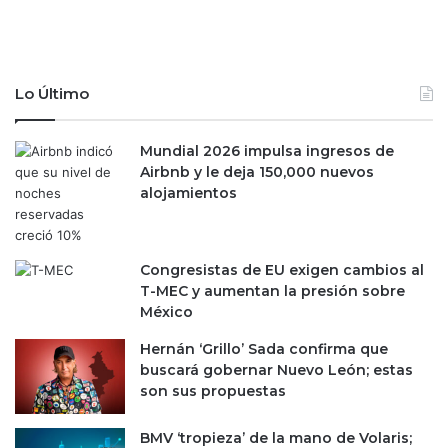
f
i
l
e
Lo Último
s
d
e
Mundial 2026 impulsa ingresos de
l
Airbnb y le deja 150,000 nuevos
o
alojamientos
s
t
i
t
Congresistas de EU exigen cambios al
u
T-MEC y aumentan la presión sobre
l
México
a
Hernán ‘Grillo’ Sada confirma que
r
buscará gobernar Nuevo León; estas
e
son sus propuestas
s
d
e
BMV ‘tropieza’ de la mano de Volaris;