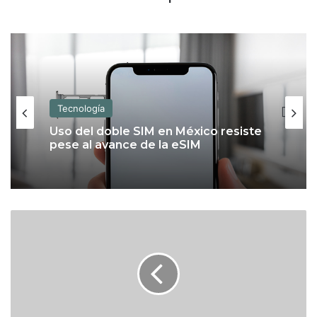
Tecnología
Tecnología
Uso del doble SIM en México resiste
pese al avance de la eSIM
Apple Upgrade: qué es y cómo
L
funciona el nuevo plan para estrenar
o
un iPhone o una Mac con pagos
s
mensuales
G
o
l
i