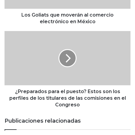
a
t
s
Los Goliats que moverán al comercio
q
electrónico en México
u
e
¿
m
P
o
r
v
e
e
p
r
a
á
r
n
a
a
d
l
o
¿Preparados para el puesto? Estos son los
c
s
perfiles de los titulares de las comisiones en el
o
p
Congreso
m
a
e
r
Publicaciones relacionadas
r
a
c
e
i