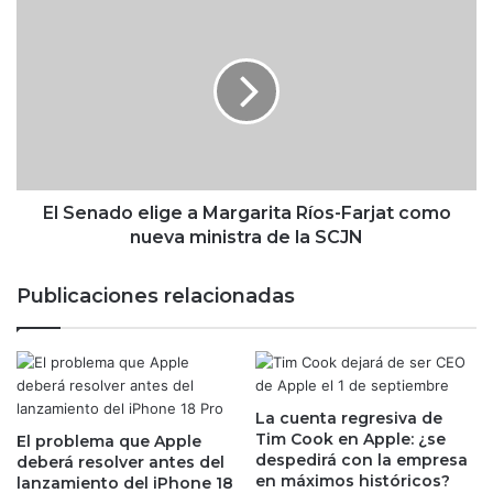
t
E
i
l
e
S
n
e
d
n
e
a
r
d
e
o
c
e
u
l
El Senado elige a Margarita Ríos-Farjat como
p
i
nueva ministra de la SCJN
e
g
r
e
Publicaciones relacionadas
a
a
c
M
i
a
ó
r
n
g
t
La cuenta regresiva de
a
Tim Cook en Apple: ¿se
r
El problema que Apple
r
despedirá con la empresa
deberá resolver antes del
a
i
en máximos históricos?
lanzamiento del iPhone 18
s
t