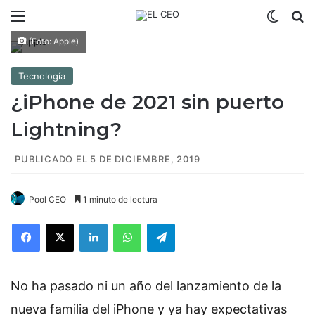
Menú
Switch
B
(Foto: Apple)
Tecnología
¿iPhone de 2021 sin puerto
Lightning?
PUBLICADO EL 5 DE DICIEMBRE, 2019
Pool CEO
1 minuto de lectura
Facebook
X
LinkedIn
WhatsApp
Telegram
No ha pasado ni un año del lanzamiento de la
nueva familia del iPhone y ya hay expectativas