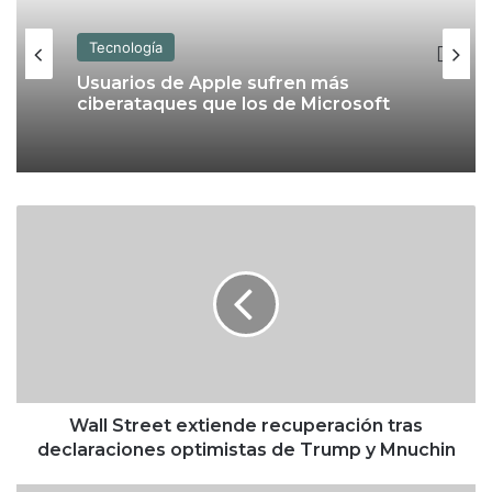
Tecnología
Usuarios de Apple sufren más
ciberataques que los de Microsoft
W
a
l
l
S
t
r
e
e
t
Wall Street extiende recuperación tras
e
declaraciones optimistas de Trump y Mnuchin
x