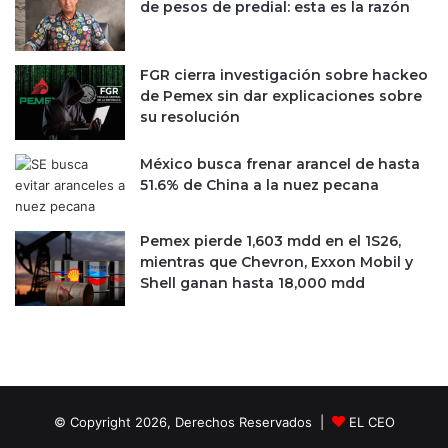
de pesos de predial: esta es la razón
a
m
s
i
d
n
e
i
FGR cierra investigación sobre hackeo
T
s
de Pemex sin dar explicaciones sobre
r
t
su resolución
u
r
m
a
México busca frenar arancel de hasta
p
d
51.6% de China a la nuez pecana
y
e
M
l
n
Pemex pierde 1,603 mdd en el 1S26,
a
u
mientras que Chevron, Exxon Mobil y
S
c
Shell ganan hasta 18,000 mdd
C
h
J
i
N
n
© Copyright 2026, Derechos Reservados |
EL CEO