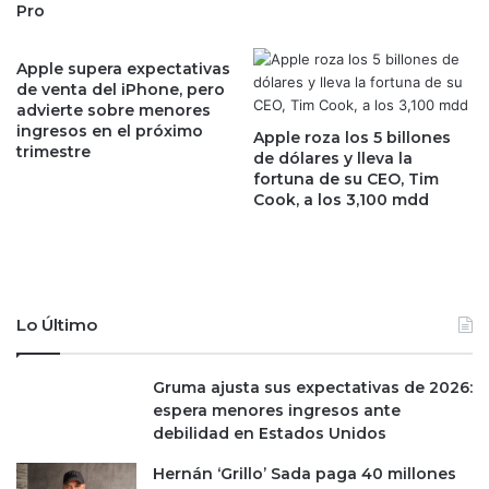
Pro
d
a
e
R
c
í
Apple supera expectativas
l
o
de venta del iPhone, pero
a
advierte sobre menores
s
ingresos en el próximo
r
-
Apple roza los 5 billones
trimestre
a
F
de dólares y lleva la
c
fortuna de su CEO, Tim
a
Cook, a los 3,100 mdd
i
r
o
j
n
a
e
t
s
c
o
o
Lo Último
p
m
t
o
i
n
Gruma ajusta sus expectativas de 2026:
m
u
espera menores ingresos ante
i
e
debilidad en Estados Unidos
s
v
Hernán ‘Grillo’ Sada paga 40 millones
t
a