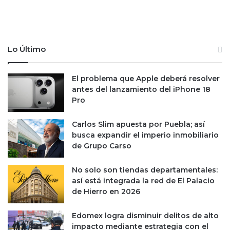
e
n
s
e
t
s
o
d
Lo Último
g
e
a
4
n
0
El problema que Apple deberá resolver
a
,
antes del lanzamiento del iPhone 18
r
0
Pro
á
0
c
0
Carlos Slim apuesta por Puebla; así
a
m
busca expandir el imperio inmobiliario
d
d
de Grupo Carso
a
p
s
e
e
No solo son tiendas departamentales:
n
l
así está integrada la red de El Palacio
s
e
de Hierro en 2026
u
c
s
c
a
Edomex logra disminuir delitos de alto
i
e
impacto mediante estrategia con el