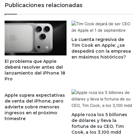
á
e
Publicaciones relacionadas
8
v
7
a
1
F
m
i
i
b
l
La cuenta regresiva de
r
Tim Cook en Apple: ¿se
l
a
despedirá con la empresa
o
,
en máximos históricos?
n
b
El problema que Apple
e
u
deberá resolver antes del
s
s
lanzamiento del iPhone 18
d
c
Pro
e
a
d
i
Apple supera expectativas
ó
n
de venta del iPhone, pero
l
v
advierte sobre menores
a
e
ingresos en el próximo
Apple roza los 5 billones
r
r
trimestre
de dólares y lleva la
e
s
fortuna de su CEO, Tim
s
i
Cook, a los 3,100 mdd
;
o