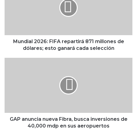
d
i
a
l
2
0
2
Mundial 2026: FIFA repartirá 871 millones de
6
dólares; esto ganará cada selección
:
F
G
I
A
F
P
A
a
r
n
e
u
p
n
a
c
r
i
t
a
GAP anuncia nueva Fibra, busca inversiones de
i
n
40,000 mdp en sus aeropuertos
r
u