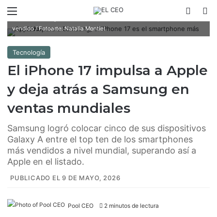
En la guerra por el mercado de los smartphones, Apple le ganó una
Menú
Switch
B
batalla Samsung al colocar el iPhone 17 como el smartphone más
vendido / Fotoarte: Natalia Montiel
Tecnología
El iPhone 17 impulsa a Apple
y deja atrás a Samsung en
ventas mundiales
Samsung logró colocar cinco de sus dispositivos
Galaxy A entre el top ten de los smartphones
más vendidos a nivel mundial, superando así a
Apple en el listado.
PUBLICADO EL 9 DE MAYO, 2026
Pool CEO
2 minutos de lectura