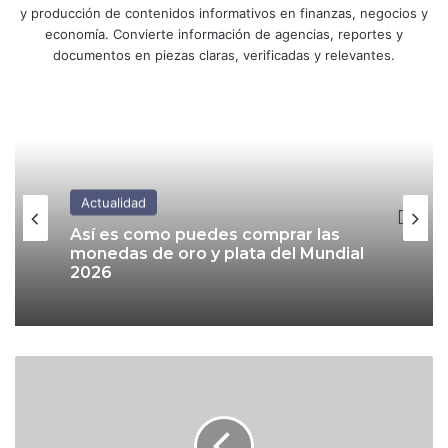
y producción de contenidos informativos en finanzas, negocios y
economía. Convierte información de agencias, reportes y
documentos en piezas claras, verificadas y relevantes.
Actualidad
Actualidad
No solo la UNAM: USICAMM detecta
irregularidades en examen para
promoción docente
Así es como puedes comprar las
monedas de oro y plata del Mundial
2026
B
e
r
n