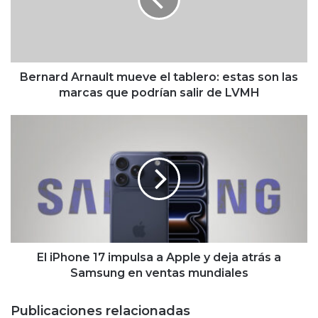
a
r
d
A
r
n
Bernard Arnault mueve el tablero: estas son las
a
marcas que podrían salir de LVMH
u
l
E
t
l
m
i
u
P
e
h
v
o
e
n
e
e
l
1
t
7
El iPhone 17 impulsa a Apple y deja atrás a
a
i
Samsung en ventas mundiales
b
m
l
p
Publicaciones relacionadas
e
u