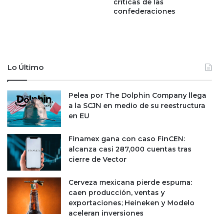
críticas de las
u
a
confederaciones
e
m
p
s
o
u
d
n
r
g
í
Lo Último
e
a
n
n
v
Pelea por The Dolphin Company llega
s
e
a la SCJN en medio de su reestructura
a
n
en EU
l
t
i
a
r
Finamex gana con caso FinCEN:
s
d
alcanza casi 287,000 cuentas tras
m
e
cierre de Vector
u
L
n
V
d
Cerveza mexicana pierde espuma:
M
i
caen producción, ventas y
H
a
exportaciones; Heineken y Modelo
l
aceleran inversiones