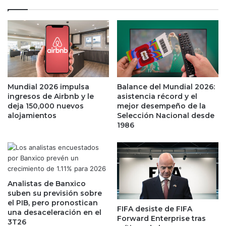
r
l
o
s
:
a
e
a
s
A
t
p
a
p
s
l
Mundial 2026 impulsa
Balance del Mundial 2026:
s
e
ingresos de Airbnb y le
asistencia récord y el
o
y
deja 150,000 nuevos
mejor desempeño de la
n
d
alojamientos
Selección Nacional desde
l
1986
e
a
j
s
a
m
a
a
t
r
r
Analistas de Banxico
c
á
suben su previsión sobre
a
s
el PIB, pero pronostican
FIFA desiste de FIFA
s
a
una desaceleración en el
Forward Enterprise tras
q
S
3T26