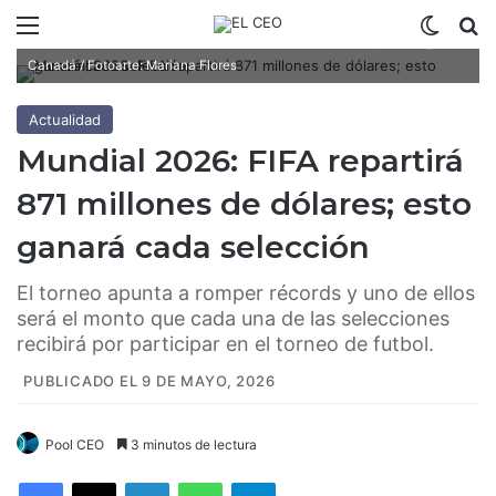
Menú
Switch
B
El Mundial 2026 tendrá como sedes a Estados Unidos, México y
Canadá / Fotoarte: Mariana Flores
Actualidad
Mundial 2026: FIFA repartirá
871 millones de dólares; esto
ganará cada selección
El torneo apunta a romper récords y uno de ellos
será el monto que cada una de las selecciones
recibirá por participar en el torneo de futbol.
PUBLICADO EL 9 DE MAYO, 2026
Pool CEO
3 minutos de lectura
Facebook
X
LinkedIn
WhatsApp
Telegram