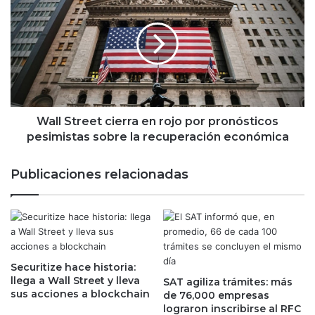
i
a
n
l
i
l
c
S
i
t
a
r
f
e
o
e
r
t
Wall Street cierra en rojo por pronósticos
m
c
pesimistas sobre la recuperación económica
a
i
l
e
Publicaciones relacionadas
m
r
e
r
n
a
t
e
e
n
s
r
u
Securitize hace historia:
o
llega a Wall Street y lleva
s
SAT agiliza trámites: más
j
sus acciones a blockchain
de 76,000 empresas
a
o
lograron inscribirse al RFC
l
p