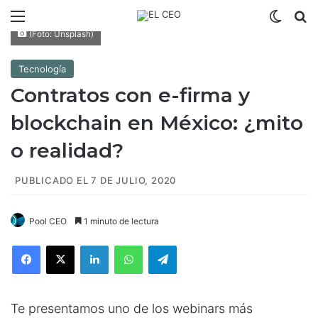
Menú
Switch
B
(Foto: Unsplash)
Tecnología
Contratos con e-firma y
blockchain en México: ¿mito
o realidad?
PUBLICADO EL 7 DE JULIO, 2020
Pool CEO
1 minuto de lectura
Facebook
X
LinkedIn
WhatsApp
Telegram
Te presentamos uno de los webinars más