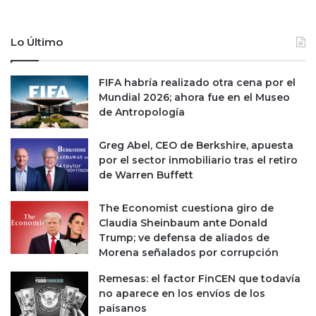
a
s
s
Lo Último
o
b
r
FIFA habría realizado otra cena por el
e
Mundial 2026; ahora fue en el Museo
l
de Antropología
a
r
Greg Abel, CEO de Berkshire, apuesta
e
por el sector inmobiliario tras el retiro
c
de Warren Buffett
u
p
The Economist cuestiona giro de
e
Claudia Sheinbaum ante Donald
r
Trump; ve defensa de aliados de
a
Morena señalados por corrupción
c
i
Remesas: el factor FinCEN que todavía
ó
no aparece en los envíos de los
n
paisanos