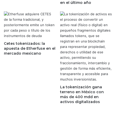
en el último año
i
o
d
r
a
p
d
r
e
o
l
n
a
ó
O
s
Cetes tokenizados: la
M
t
apuesta de Etherfuse en el
S
mercado mexicano
i
c
o
s
p
e
s
La tokenización gana
i
terreno en México con
más de 400 mdd en
m
activos digitalizados
i
s
t