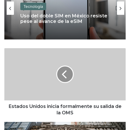
Tecnología
Uso del doble SIM en México resiste
pese al avance de la eSIM
E
s
t
a
d
o
s
U
n
i
Estados Unidos inicia formalmente su salida de
d
la OMS
o
s
W