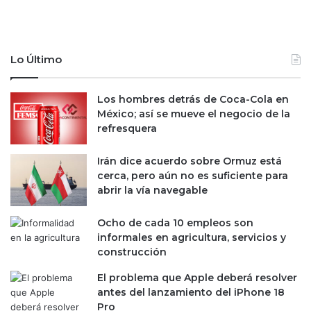
n
m
e
b
g
r
o
e
Lo Último
c
a
i
4
a
Los hombres detrás de Coca-Cola en
.
c
México; así se mueve el negocio de la
8
i
refresquera
3
o
%
n
a
Irán dice acuerdo sobre Ormuz está
e
t
cerca, pero aún no es suficiente para
s
a
abrir la vía navegable
c
s
o
a
Ocho de cada 10 empleos son
m
a
informales en agricultura, servicios y
e
n
construcción
r
u
c
a
El problema que Apple deberá resolver
i
l
antes del lanzamiento del iPhone 18
a
y
Pro