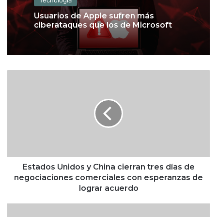
Usuarios de Apple sufren más
ciberataques que los de Microsoft
E
s
t
a
d
o
s
U
n
i
Estados Unidos y China cierran tres días de
d
negociaciones comerciales con esperanzas de
o
lograr acuerdo
s
y
I
C