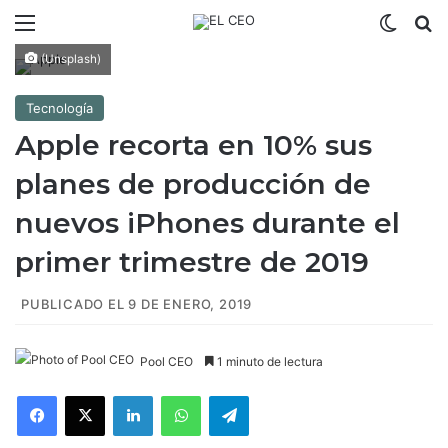
Menú
Switch
B
(Unsplash)
Tecnología
Apple recorta en 10% sus
planes de producción de
nuevos iPhones durante el
primer trimestre de 2019
PUBLICADO EL 9 DE ENERO, 2019
Pool CEO
1 minuto de lectura
Facebook
X
LinkedIn
WhatsApp
Telegram