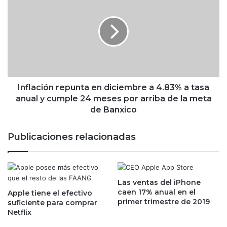
n
h
f
i
l
n
a
a
c
c
i
i
ó
e
n
r
r
Inflación repunta en diciembre a 4.83% a tasa
r
e
anual y cumple 24 meses por arriba de la meta
a
p
de Banxico
n
u
t
n
Publicaciones relacionadas
r
t
e
a
s
e
d
n
í
Las ventas del iPhone
d
a
caen 17% anual en el
Apple tiene el efectivo
i
primer trimestre de 2019
s
suficiente para comprar
c
Netflix
d
i
e
e