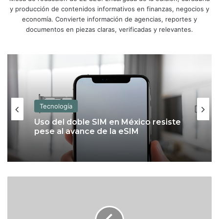
y producción de contenidos informativos en finanzas, negocios y
economía. Convierte información de agencias, reportes y
documentos en piezas claras, verificadas y relevantes.
Tecnología
Tecnología
Uso del doble SIM en México resiste
pese al avance de la eSIM
Apple Upgrade: qué es y cómo
funciona el nuevo plan para estrenar
A
un iPhone o una Mac con pagos
c
mensuales
c
i