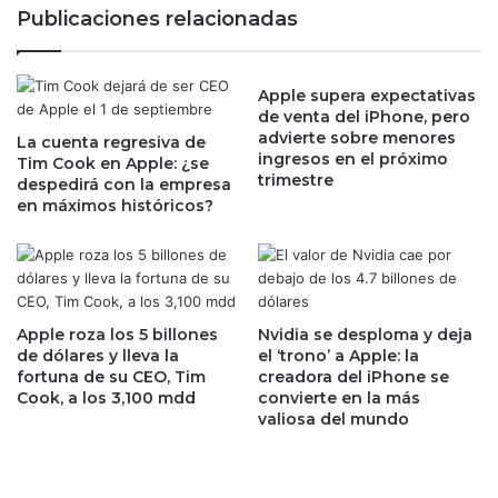
o
a
Publicaciones relacionadas
r
P
r
e
e
m
n
Apple supera expectativas
e
de venta del iPhone, pero
d
x
advierte sobre menores
i
La cuenta regresiva de
p
ingresos en el próximo
Tim Cook en Apple: ¿se
m
o
trimestre
despedirá con la empresa
i
r
en máximos históricos?
e
1
n
2
t
,
o
6
d
0
e
0
Apple roza los 5 billones
Nvidia se desploma y deja
l
m
de dólares y lleva la
el ‘trono’ a Apple: la
I
fortuna de su CEO, Tim
creadora del iPhone se
d
P
Cook, a los 3,100 mdd
convierte en la más
p
valiosa del mundo
C
a
,
n
g
t
o
e