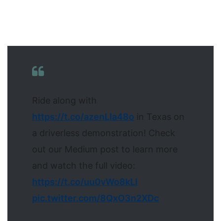
Ride along with
https://t.co/azenLIa48o
in Texas on
a driverless demonstration! Check
out our Medium post to learn more
and watch the full video:
https://t.co/uu0vWo8kLl
pic.twitter.com/8QxO3n2XDc