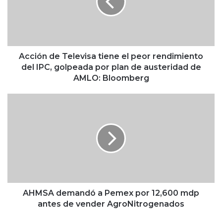
ó
n
d
e
T
e
Acción de Televisa tiene el peor rendimiento
l
del IPC, golpeada por plan de austeridad de
e
AMLO: Bloomberg
v
i
A
s
H
a
M
t
S
i
A
e
d
n
e
e
m
e
a
l
n
AHMSA demandó a Pemex por 12,600 mdp
p
d
antes de vender AgroNitrogenados
e
ó