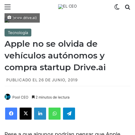
Menú
Switch
B
(www.drive.ai)
Tecnología
Apple no se olvida de
vehículos autónomos y
compra startup Drive.ai
PUBLICADO EL 26 DE JUNIO, 2019
Pool CEO
2 minutos de lectura
Facebook
X
LinkedIn
WhatsApp
Telegram
Pese a que algunos podrían pensar que Apple