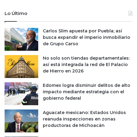
l
s
p
d
Lo Último
e
e
a
v
d
Carlos Slim apuesta por Puebla; así
e
a
busca expandir el imperio inmobiliario
n
p
de Grupo Carso
d
o
e
r
r
No solo son tiendas departamentales:
p
A
así está integrada la red de El Palacio
l
g
de Hierro en 2026
a
r
n
o
Edomex logra disminuir delitos de alto
d
N
impacto mediante estrategia con el
e
i
gobierno federal
a
t
u
r
Aguacate mexicano: Estados Unidos
s
o
reanuda inspecciones en zonas
t
g
productoras de Michoacán
e
e
r
n