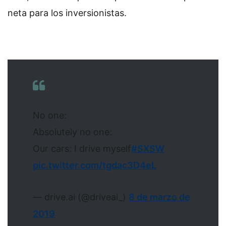
neta para los inversionistas.
No one:
Absolutely no one:
Our cars: I drive myself
#SXSW
pic.twitter.com/tgdac3D4eL
— drive.ai (@driveai_)
8 de marzo de
2019