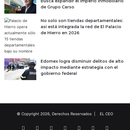
busca expandir el imperio inmobiliario
de Grupo Carso
No solo son tiendas departamentales:
así está integrada la red de El Palacio
de Hierro en 2026
Edomex logra disminuir delitos de alto
impacto mediante estrategia con el
gobierno federal
© Copyright 2026, Derechos Reservados |
EL CEO
Facebook
X
LinkedIn
YouTube
Instagram
Spotify
TikTok