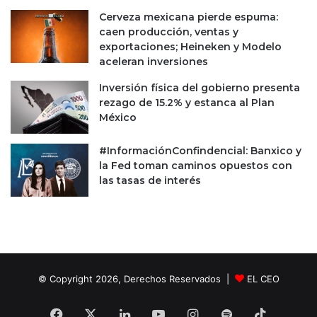
Cerveza mexicana pierde espuma:
caen producción, ventas y
exportaciones; Heineken y Modelo
aceleran inversiones
Inversión física del gobierno presenta
rezago de 15.2% y estanca al Plan
México
#InformaciónConfindencial: Banxico y
la Fed toman caminos opuestos con
las tasas de interés
© Copyright 2026, Derechos Reservados |
EL CEO
Facebook
X
LinkedIn
YouTube
Instagram
Spotify
TikTok