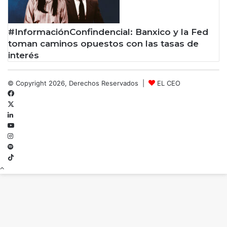
#InformaciónConfindencial: Banxico y la Fed
toman caminos opuestos con las tasas de
interés
© Copyright 2026, Derechos Reservados |
EL CEO
Facebook
X
LinkedIn
YouTube
Instagram
Spotify
TikTok
Botón
volver
arriba