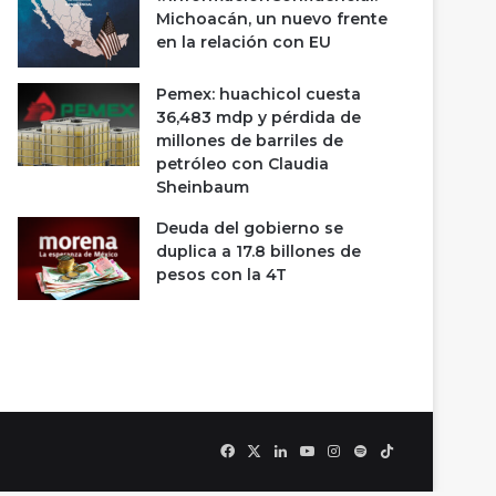
Michoacán, un nuevo frente
en la relación con EU
Pemex: huachicol cuesta
36,483 mdp y pérdida de
millones de barriles de
petróleo con Claudia
Sheinbaum
Deuda del gobierno se
duplica a 17.8 billones de
pesos con la 4T
Facebook
X
LinkedIn
YouTube
Instagram
Spotify
TikTok