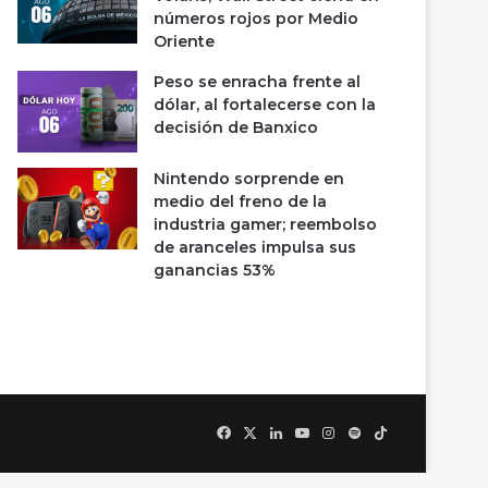
números rojos por Medio
Oriente
Peso se enracha frente al
dólar, al fortalecerse con la
decisión de Banxico
Nintendo sorprende en
medio del freno de la
industria gamer; reembolso
de aranceles impulsa sus
ganancias 53%
Facebook
X
LinkedIn
YouTube
Instagram
Spotify
TikTok