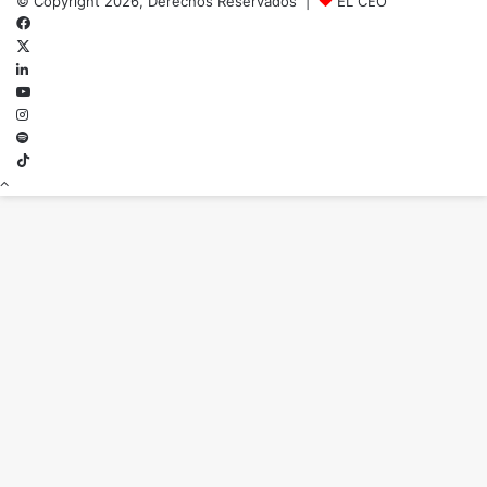
© Copyright 2026, Derechos Reservados |
EL CEO
Facebook
X
LinkedIn
YouTube
Instagram
Spotify
TikTok
Botón
volver
arriba