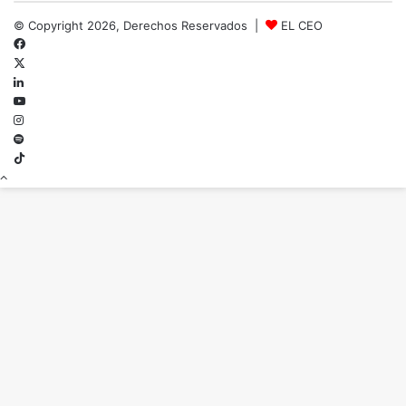
© Copyright 2026, Derechos Reservados |
EL CEO
Facebook
X
LinkedIn
YouTube
Instagram
Spotify
TikTok
Botón
volver
arriba