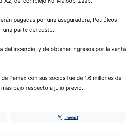
u-A2, del complejo Ku-Maloob-Zaap.
o serán pagadas por una aseguradora, Petróleos
r una parte del costo.
 del incendio, y de obtener ingresos por la venta
 de Pemex con sus socios fue de 1.6 millones de
 más bajo respecto a julio previo.
¿Adiós al secreto? Claudia
Tweet
Sheinbaum firma decreto para
ampliar la transparencia; de esto
trata