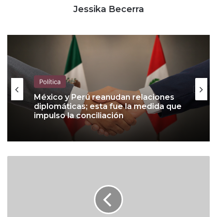
Jessika Becerra
Política
Política
Hernán ‘Grillo’ Sada confirma que
buscará gobernar Nuevo León; estas
son sus propuestas
México y Perú reanudan relaciones
T
diplomáticas; esta fue la medida que
a
impulso la conciliación
p
e
r
i