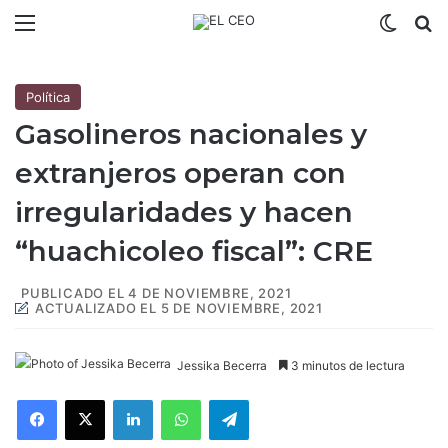
Menú
Switch
B
Política
Gasolineros nacionales y
extranjeros operan con
irregularidades y hacen
“huachicoleo fiscal”: CRE
PUBLICADO EL 4 DE NOVIEMBRE, 2021
ACTUALIZADO EL 5 DE NOVIEMBRE, 2021
Jessika Becerra
3 minutos de lectura
Facebook
X
LinkedIn
WhatsApp
Telegram