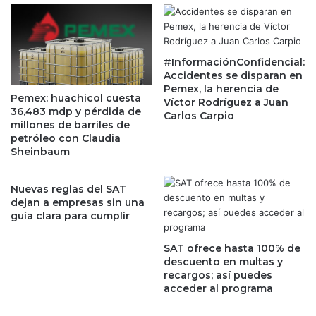
i
e
o
e
s
n
d
e
e
#InformaciónConfidencial:
l
Accidentes se disparan en
v
p
Pemex, la herencia de
o
r
Pemex: huachicol cuesta
Víctor Rodríguez a Juan
l
i
36,483 mdp y pérdida de
Carlos Carpio
a
m
millones de barriles de
t
e
petróleo con Claudia
i
Sheinbaum
r
l
s
i
o
Nuevas reglas del SAT
d
c
dejan a empresas sin una
a
i
guía clara para cumplir
d
o
a
c
SAT ofrece hasta 100% de
l
o
descuento en multas y
p
m
recargos; así puedes
e
e
acceder al programa
s
r
o
c