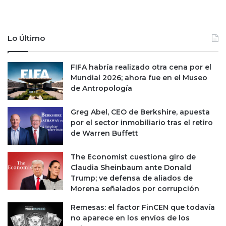
m
i
e
a
x
l
Lo Último
i
d
c
e
a
E
FIFA habría realizado otra cena por el
n
s
Mundial 2026; ahora fue en el Museo
o
t
de Antropología
a
d
Greg Abel, CEO de Berkshire, apuesta
o
por el sector inmobiliario tras el retiro
s
de Warren Buffett
U
n
The Economist cuestiona giro de
i
Claudia Sheinbaum ante Donald
d
Trump; ve defensa de aliados de
o
Morena señalados por corrupción
s
e
Remesas: el factor FinCEN que todavía
n
no aparece en los envíos de los
s