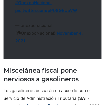
#OnexpoNacional
pic.twitter.com/pP08GEUeVW
— onexponacional
(@OnexpoNacional)
November 4,
2021
Miscelánea fiscal pone
nerviosos a gasolineros
Los gasolineros buscarán un acuerdo con el
Servicio de Administración Tributaria (
SAT
)