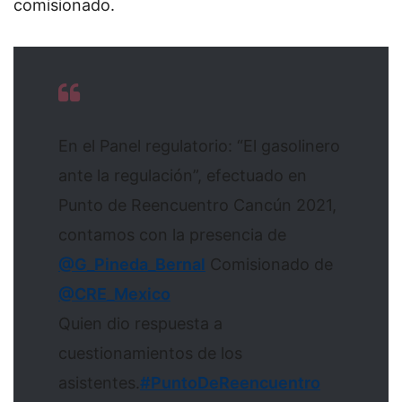
comisionado.
En el Panel regulatorio: “El gasolinero
ante la regulación”, efectuado en
Punto de Reencuentro Cancún 2021,
contamos con la presencia de
@G_Pineda_Bernal
Comisionado de
@CRE_Mexico
Quien dio respuesta a
cuestionamientos de los
asistentes.
#PuntoDeReencuentro