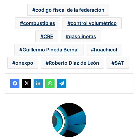
codigo fiscal de la federacion
combustibles
control volumétrico
CRE
gasolineras
Guillermo Pineda Bernal
huachicol
onexpo
Roberto Díaz de León
SAT