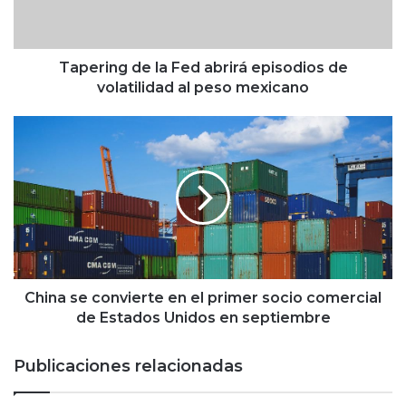
n
g
d
e
Tapering de la Fed abrirá episodios de
l
volatilidad al peso mexicano
a
F
C
e
h
d
i
a
n
b
a
r
s
i
e
r
c
á
o
e
n
China se convierte en el primer socio comercial
p
v
de Estados Unidos en septiembre
i
i
s
e
Publicaciones relacionadas
o
r
d
t