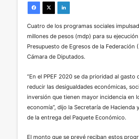
Facebook
X
LinkedIn
l
l
o
Cuatro de los programas sociales impulsad
w
o
millones de pesos (mdp) para su ejecución 
n
Presupuesto de Egresos de la Federación 
X
Cámara de Diputados.
“En el PPEF 2020 se da prioridad al gasto
reducir las desigualdades económicas, soci
inversión que tienen mayor incidencia en l
economía”, dijo la Secretaría de Hacienda
de la entrega del Paquete Económico.
El monto que se prevé reciban estos prog