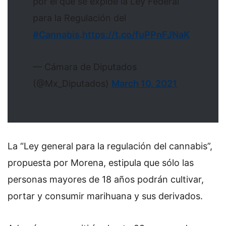
por el que se expide la Ley Federal
para la Regulación del
#Cannabis
.
https://t.co/fuPPnFJNaK
— Cámara de Diputados
(@Mx_Diputados)
March 10, 2021
La “Ley general para la regulación del cannabis”,
propuesta por Morena, estipula que sólo las
personas mayores de 18 años podrán cultivar,
portar y consumir marihuana y sus derivados.