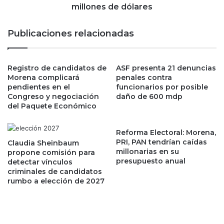
s
a
millones de dólares
c
r
i
r
Publicaciones relacionadas
e
e
r
n
r
B
a
Registro de candidatos de
ASF presenta 21 denuncias
u
Morena complicará
penales contra
n
f
pendientes en el
funcionarios por posible
c
f
Congreso y negociación
daño de 600 mdp
o
e
del Paquete Económico
n
t
c
t
a
s
Reforma Electoral: Morena,
í
PRI, PAN tendrían caídas
u
Claudia Sheinbaum
millonarias en su
d
propone comisión para
p
presupuesto anual
detectar vínculos
a
e
criminales de candidatos
t
r
rumbo a elección de 2027
r
a
a
l
s
o
r
s