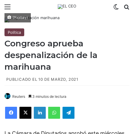
Menú
Switch
B
(Pixabay)
Política
Congreso aprueba
despenalización de la
marihuana
PUBLICADO EL 10 DE MARZO, 2021
Reuters
3 minutos de lectura
Facebook
X
LinkedIn
WhatsApp
Telegram
La Cámara de Diputados aprobó este miércoles