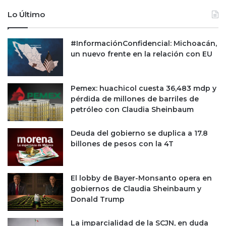
e
1
p
0
Lo Último
o
0
r
,
#InformaciónConfidencial: Michoacán,
t
0
un nuevo frente en la relación con EU
a
0
r
0
p
m
é
i
Pemex: huachicol cuesta 36,483 mdp y
r
l
pérdida de millones de barriles de
d
l
petróleo con Claudia Sheinbaum
i
o
d
n
Deuda del gobierno se duplica a 17.8
a
e
billones de pesos con la 4T
d
s
e
d
9
e
El lobby de Bayer-Monsanto opera en
6
d
gobiernos de Claudia Sheinbaum y
2
ó
Donald Trump
m
l
d
a
La imparcialidad de la SCJN, en duda
d
r