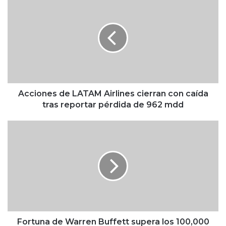
c
c
i
o
n
e
s
d
e
Acciones de LATAM Airlines cierran con caída
L
tras reportar pérdida de 962 mdd
A
T
F
A
o
M
r
A
t
i
u
r
n
l
a
i
d
n
e
e
W
Fortuna de Warren Buffett supera los 100,000