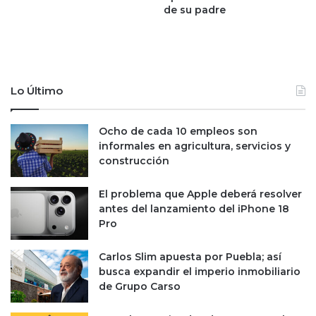
de su padre
M
é
x
i
c
o
Lo Último
c
o
n
Ocho de cada 10 empleos son
m
informales en agricultura, servicios y
a
construcción
y
o
El problema que Apple deberá resolver
r
antes del lanzamiento del iPhone 18
c
Pro
o
m
Carlos Slim apuesta por Puebla; así
p
busca expandir el imperio inmobiliario
e
de Grupo Carso
t
i