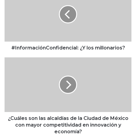
n
f
o
r
m
a
c
i
#InformaciónConfidencial: ¿Y los millonarios?
ó
n
¿
C
C
o
u
n
á
f
l
i
e
d
s
e
s
n
o
c
n
¿Cuáles son las alcaldías de la Ciudad de México
i
l
con mayor competitividad en innovación y
a
a
economía?