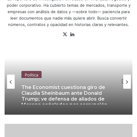
poder corporativo. Ha cubierto temas de mercados, transporte y
empresas con análisis de datos y —sobre todo— paciencia para
leer documentos que nadie más quiere abrir. Busca convertir
números, contratos y opacidad en historias claras y relevantes.
X
Lin
ke
dIn
Política
The Economist cuestiona giro de
Claudia Sheinbaum ante Donald
Trump; ve defensa de aliados de
Morena señalados por corrupción
#
I