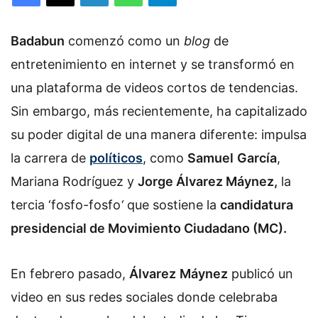
l
o
Badabun
comenzó como un
w
blog
de
o
entretenimiento
en internet y se transformó en
n
una plataforma de videos cortos de tendencias.
X
Sin embargo, más recientemente, ha capitalizado
su poder digital de una manera diferente: impulsa
la carrera de
políticos
, como
Samuel
García
,
Mariana Rodríguez y
Jorge Álvarez Máynez,
la
tercia ‘
fosfo-fosfo
‘
que sostiene la
candidatura
presidencial de Movimiento Ciudadano (MC).
En febrero pasado,
Álvarez
Máynez
publicó un
video en sus redes sociales donde celebraba