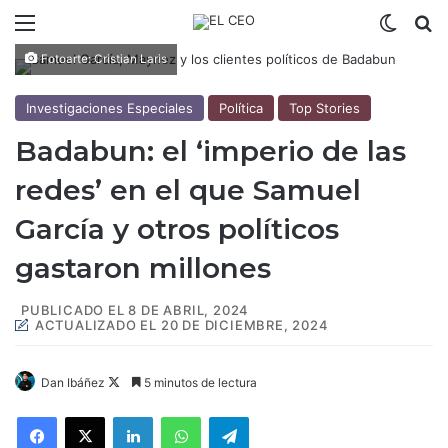
Menú
Switch
B
Fotoarte: Cristian Laris
Investigaciones Especiales
Política
Top Stories
Badabun: el ‘imperio de las
redes’ en el que Samuel
García y otros políticos
gastaron millones
PUBLICADO EL 8 DE ABRIL, 2024
ACTUALIZADO EL 20 DE DICIEMBRE, 2024
Dan Ibáñez
F
5 minutos de lectura
o
Facebook
X
LinkedIn
WhatsApp
Telegram
l