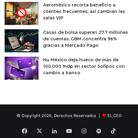
n
a
Aeroméxico recorta beneficio a
a
ñ
clientes frecuentes; así cambian las
d
o
salas VIP
e
p
u
o
Casas de bolsa superan 27.7 millones
d
r
de cuentas; GBM concentra 96%
a
t
gracias a Mercado Pago
d
e
e
m
Nu México deja hueco de más de
l
o
100,000 mdp en sector Sofipos con
g
r
cambio a banco
o
e
b
s
i
a
e
u
r
n
n
a
o
s
© Copyright 2026, Derechos Reservados |
EL CEO
o
b
Facebook
X
LinkedIn
YouTube
Instagram
Spotify
TikTok
r