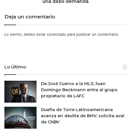
t
una débil demanda
e
r
s
ó
Deja un comentario
i
l
o
e
n
o
Lo siento, debes estar
conectado
para publicar un comentario.
a
c
l
a
a
e
a
n
l
a
Lo Último
t
m
a
í
e
n
De José Cuervo a la MLS; Juan
x
i
Domingo Beckmann entra al grupo
p
m
propietario de LAFC
o
o
s
s
Dueña de Torre Latinoamericana
i
d
avanza en deslite de BMV; solicita aval
c
e
de CNBV
i
u
ó
n