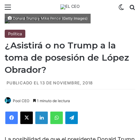
Menú
Switch
B
Donald Trump y Mike Pence (Getty Images)
Política
¿Asistirá o no Trump a la
toma de posesión de López
Obrador?
PUBLICADO EL 13 DE NOVIEMBRE, 2018
Pool CEO
1 minuto de lectura
Facebook
X
LinkedIn
WhatsApp
Telegram
La posibilidad de que el presidente Donald Trump