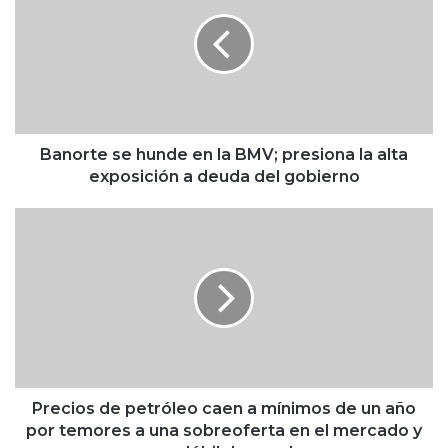
n
o
r
t
e
s
e
h
Banorte se hunde en la BMV; presiona la alta
u
exposición a deuda del gobierno
n
d
P
e
r
e
e
n
c
l
i
a
o
B
s
M
d
V
e
;
p
Precios de petróleo caen a mínimos de un año
p
e
por temores a una sobreoferta en el mercado y
r