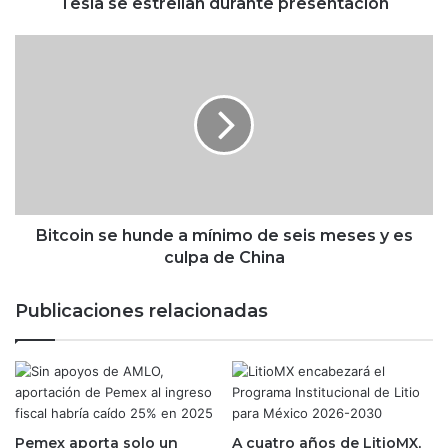
a
Tesla se estrellan durante presentación
l
e
B
s
i
"
t
i
c
r
o
r
i
o
n
m
s
p
e
i
h
Bitcoin se hunde a mínimo de seis meses y es
b
u
culpa de China
l
n
e
d
Publicaciones relacionadas
s
e
"
a
d
m
e
í
l
n
a
i
C
Pemex aporta solo un
A cuatro años de LitioMX,
m