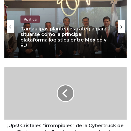
Política
Tamaulipas plantea estrategia para
situarse como la principal
plataforma logística entre México y
EU
¡
U
p
s
!
C
r
i
s
t
¡Ups! Cristales "irrompibles" de la Cybertruck de