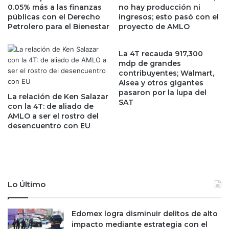
0.05% más a las finanzas
no hay producción ni
y
o
públicas con el Derecho
ingresos; esto pasó con el
b
d
Petrolero para el Bienestar
proyecto de AMLO
e
e
r
s
t
e
La 4T recauda 917,300
r
i
mdp de grandes
u
contribuyentes; Walmart,
s
Alsea y otros gigantes
c
m
pasaron por la lupa del
k
e
La relación de Ken Salazar
SAT
d
s
con la 4T: de aliado de
e
AMLO a ser el rostro del
e
desencuentro con EU
T
s
e
y
s
e
l
s
a
c
s
u
Lo Último
e
l
e
p
s
a
Edomex logra disminuir delitos de alto
t
d
impacto mediante estrategia con el