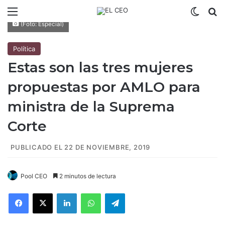
Menú
Switch
B
(Foto: Especial)
Política
Estas son las tres mujeres
propuestas por AMLO para
ministra de la Suprema
Corte
PUBLICADO EL 22 DE NOVIEMBRE, 2019
Pool CEO
2 minutos de lectura
Facebook
X
LinkedIn
WhatsApp
Telegram