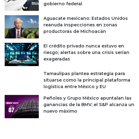
r
e
gobierno federal
e
C
l
h
Aguacate mexicano: Estados Unidos
l
i
reanuda inspecciones en zonas
a
n
productoras de Michoacán
n
a
d
El crédito privado nunca estuvo en
u
riesgo; alertas sobre una crisis serían
r
exageradas
a
n
Tamaulipas plantea estrategia para
t
situarse como la principal plataforma
e
logística entre México y EU
p
r
Peñoles y Grupo México apuntalan las
e
ganancias de la BMV; el S&P alcanza un
s
nuevo máximo
e
n
t
a