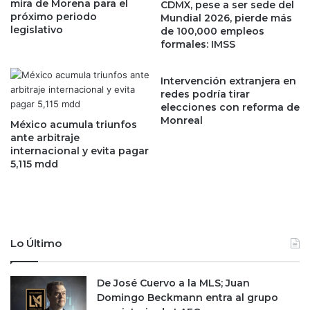
mira de Morena para el
c
CDMX, pese a ser sede del
m
próximo periodo
Mundial 2026, pierde más
i
e
legislativo
de 100,000 empleos
a
n
formales: IMSS
s
t
f
a
r
n
Intervención extranjera en
e
m
redes podría tirar
n
elecciones con reforma de
i
Monreal
t
e
México acumula triunfos
e
n
ante arbitraje
a
internacional y evita pagar
t
5,115 mdd
l
r
d
a
ó
s
l
i
a
n
r
v
Lo Último
e
r
s
De José Cuervo a la MLS; Juan
i
Domingo Beckmann entra al grupo