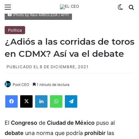
Menú
Switch
B
(Photo by Raul ARBOLEDA / AFP)
Política
¿Adiós a las corridas de toros
en CDMX? Así va el debate
PUBLICADO EL 8 DE DICIEMBRE, 2021
Pool CEO
1 minuto de lectura
Facebook
X
LinkedIn
WhatsApp
Telegram
El
Congreso
de
Ciudad de México
puso al
debate
una norma que podría
prohibir
las