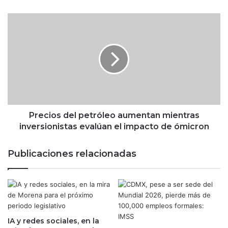
e
r
P
c
r
e
e
r
c
a
i
j
o
o
s
r
d
n
e
a
l
Precios del petróleo aumentan mientras
d
p
inversionistas evalúan el impacto de ómicron
a
e
c
t
Publicaciones relacionadas
o
r
n
ó
g
l
a
e
n
o
a
a
n
IA y redes sociales, en la
u