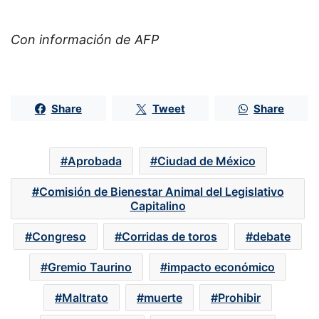
Con información de AFP
Share
Tweet
Share
Aprobada
Ciudad de México
Comisión de Bienestar Animal del Legislativo
Capitalino
Congreso
Corridas de toros
debate
Gremio Taurino
impacto económico
Maltrato
muerte
Prohibir