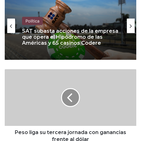
Política
SAT subasta acciones de la empresa
que opera el Hipódromo de las
Américas y 65 casinos Codere
P
e
s
o
l
i
g
a
s
u
Peso liga su tercera jornada con ganancias
t
frente al dólar