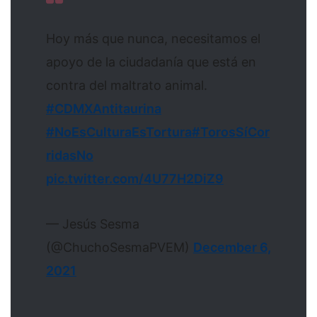
Hoy más que nunca, necesitamos el
apoyo de la ciudadanía que está en
contra del maltrato animal.
#CDMXAntitaurina
#NoEsCulturaEsTortura
#TorosSíCor
ridasNo
pic.twitter.com/4U77H2DiZ9
— Jesús Sesma
(@ChuchoSesmaPVEM)
December 6,
2021