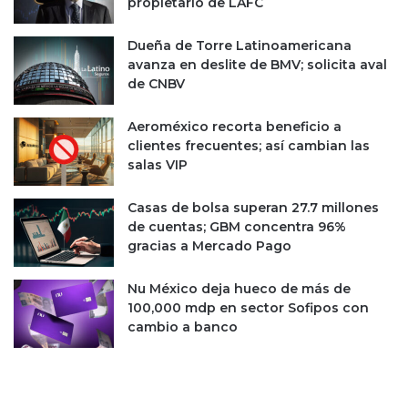
o
propietario de LAFC
n
i
Dueña de Torre Latinoamericana
s
avanza en deslite de BMV; solicita aval
t
de CNBV
a
s
Aeroméxico recorta beneficio a
e
clientes frecuentes; así cambian las
v
salas VIP
a
l
Casas de bolsa superan 27.7 millones
ú
de cuentas; GBM concentra 96%
a
gracias a Mercado Pago
n
e
l
Nu México deja hueco de más de
i
100,000 mdp en sector Sofipos con
m
cambio a banco
p
a
c
t