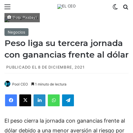
Menú
Switch
B
(Foto: Pixabay)
Negocios
Peso liga su tercera jornada
con ganancias frente al dólar
PUBLICADO EL 8 DE DICIEMBRE, 2021
Pool CEO
1 minuto de lectura
Facebook
X
LinkedIn
WhatsApp
Telegram
El peso cierra la jornada con ganancias frente al
dólar debido a una menor aversión al riesgo por