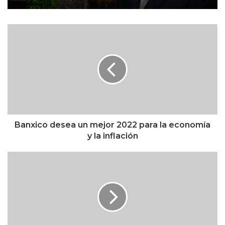
B
a
n
x
i
c
o
d
e
s
Banxico desea un mejor 2022 para la economía
e
y la inflación
a
u
¿
n
A
m
d
e
i
j
ó
o
s
r
a