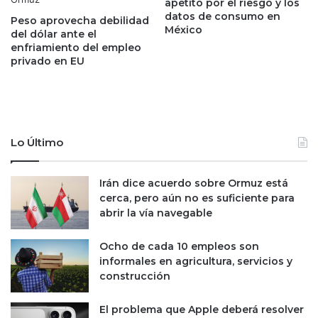
i
apetito por el riesgo y los
D
datos de consumo en
n
M
Peso aprovecha debilidad
México
f
X
del dólar ante el
l
enfriamiento del empleo
?
privado en EU
a
A
c
s
i
í
ó
v
n
a
e
Lo Último
l
d
e
Irán dice acuerdo sobre Ormuz está
b
cerca, pero aún no es suficiente para
a
abrir la vía navegable
t
e
Ocho de cada 10 empleos son
informales en agricultura, servicios y
construcción
El problema que Apple deberá resolver