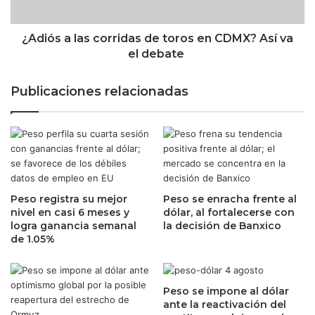
2
l
0
a
2
s
¿Adiós a las corridas de toros en CDMX? Así va
2
c
el debate
p
o
a
r
Publicaciones relacionadas
r
r
a
i
l
d
a
a
e
s
c
d
o
e
n
Peso registra su mejor
Peso se enracha frente al
t
nivel en casi 6 meses y
dólar, al fortalecerse con
o
o
logra ganancia semanal
la decisión de Banxico
m
r
de 1.05%
í
o
a
s
y
e
l
n
Peso se impone al dólar
a
C
ante la reactivación del