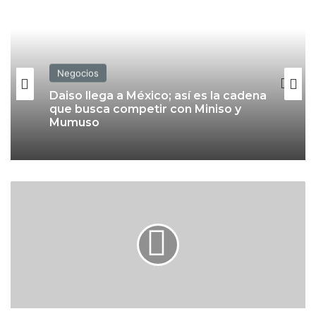
Negocios
Negocios
Daiso llega a México; así es la cadena
que busca competir con Miniso y
Mumuso
Fintech inician como bancos con
H
pérdidas de más de 4,000 mdp
y
u
n
d
a
i
l
o