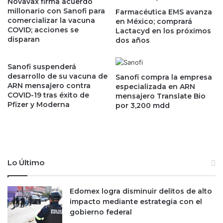
r
Novavax firma acuerdo
o
millonario con Sanofi para
p
Farmacéutica EMS avanza
s
comercializar la vacuna
en México; comprará
a
e
COVID; acciones se
Lactacyd en los próximos
r
x
disparan
dos años
t
t
i
i
c
e
Sanofi suspenderá
i
n
desarrollo de su vacuna de
Sanofi compra la empresa
p
d
ARN mensajero contra
especializada en ARN
a
COVID-19 tras éxito de
e
mensajero Translate Bio
Pfizer y Moderna
c
por 3,200 mdd
n
i
c
ó
i
n
e
e
r
n
r
Lo Último
f
e
i
d
r
e
Edomex logra disminuir delitos de alto
m
f
impacto mediante estrategia con el
a
r
gobierno federal
d
o