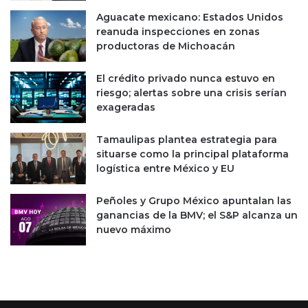
e
n
Aguacate mexicano: Estados Unidos
r
t
reanuda inspecciones en zonas
o
e
productoras de Michoacán
b
r
o
a
El crédito privado nunca estuvo en
t
h
riesgo; alertas sobre una crisis serían
s
a
exageradas
d
s
e
t
Tamaulipas plantea estrategia para
S
a
situarse como la principal plataforma
o
e
logística entre México y EU
f
l
t
2
B
1
Peñoles y Grupo México apuntalan las
a
d
ganancias de la BMV; el S&P alcanza un
n
e
nuevo máximo
k
e
n
e
r
o