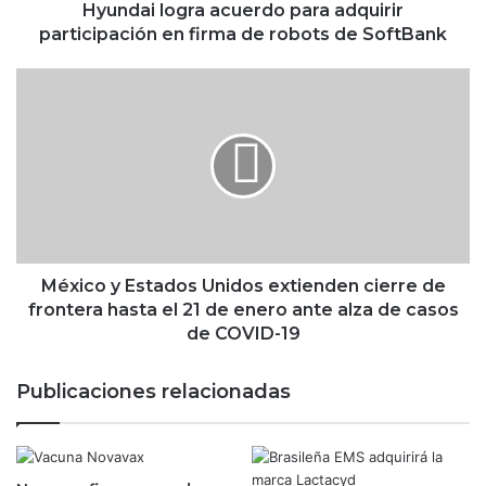
g
Hyundai logra acuerdo para adquirir
r
participación en firma de robots de SoftBank
a
a
M
c
é
u
x
e
i
r
c
d
o
o
y
p
E
a
s
r
t
México y Estados Unidos extienden cierre de
a
a
frontera hasta el 21 de enero ante alza de casos
a
d
de COVID-19
d
o
q
s
Publicaciones relacionadas
u
U
i
n
r
i
i
d