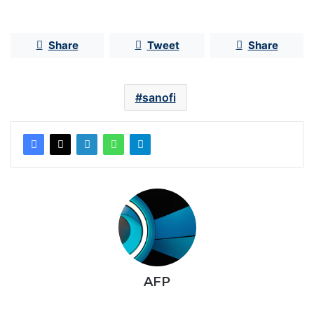
Share
Tweet
Share
sanofi
AFP