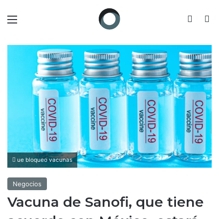
Menú
Switch
B
ue bloqueo vacunas
Negocios
Vacuna de Sanofi, que tiene