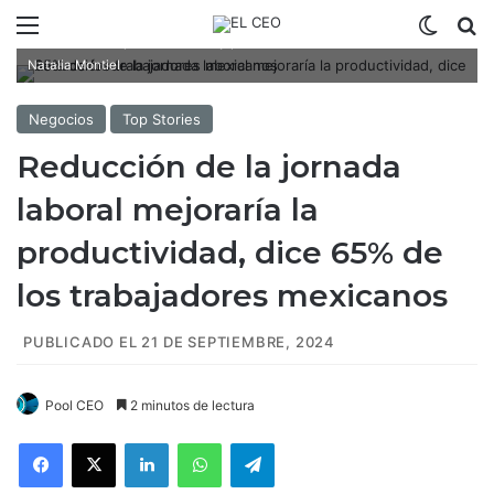
Menú
Switch
B
Reforma a la jornada laboral y productividad en México / Fotoarte:
Natalia Montiel
Negocios
Top Stories
Reducción de la jornada
laboral mejoraría la
productividad, dice 65% de
los trabajadores mexicanos
PUBLICADO EL 21 DE SEPTIEMBRE, 2024
Pool CEO
2 minutos de lectura
Facebook
X
LinkedIn
WhatsApp
Telegram