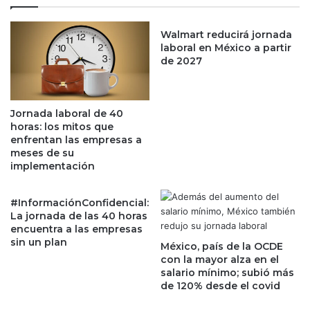
a
r
n
i
a
Walmart reducirá jornada
n
laboral en México a partir
p
c
de 2027
e
i
s
p
e
a
a
l
Jornada laboral de 40
e
e
horas: los mitos que
n
s
enfrentan las empresas a
f
d
meses de su
r
implementación
e
e
s
n
t
#InformaciónConfidencial:
t
i
La jornada de las 40 horas
a
n
encuentra a las empresas
r
o
sin un plan
México, país de la OCDE
u
s
con la mayor alza en el
n
p
salario mínimo; subió más
v
a
de 120% desde el covid
i
r