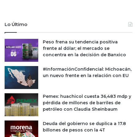
e
a
r
e
n
l
e
t
Lo Último
s
u
c
r
o
i
Peso frena su tendencia positiva
m
s
frente al dólar; el mercado se
p
m
concentra en la decisión de Banxico
l
o
i
m
#InformaciónConfidencial: Michoacán,
c
é
un nuevo frente en la relación con EU
a
d
d
i
o
c
Pemex: huachicol cuesta 36,483 mdp y
o
pérdida de millones de barriles de
e
petróleo con Claudia Sheinbaum
n
M
é
Deuda del gobierno se duplica a 17.8
x
billones de pesos con la 4T
i