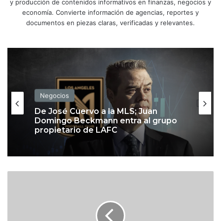
y producción de contenidos informativos en finanzas, negocios y
economía. Convierte información de agencias, reportes y
documentos en piezas claras, verificadas y relevantes.
Negocios
De José Cuervo a la MLS; Juan
Domingo Beckmann entra al grupo
propietario de LAFC
B
M
V
y
W