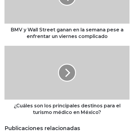
a
l
l
S
t
BMV y Wall Street ganan en la semana pese a
r
enfrentar un viernes complicado
e
e
¿
t
C
g
u
a
á
n
l
a
e
n
s
e
s
n
o
l
n
¿Cuáles son los principales destinos para el
a
l
turismo médico en México?
s
o
e
s
Publicaciones relacionadas
m
p