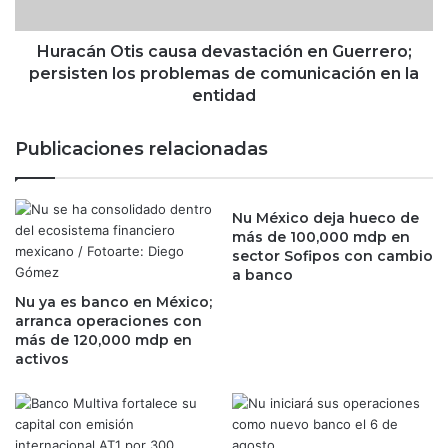
i
O
e
t
n
i
Huracán Otis causa devastación en Guerrero;
t
s
persisten los problemas de comunicación en la
o
c
entidad
d
a
e
u
Publicaciones relacionadas
7
s
.
a
7
d
%
Nu México deja hueco de
e
e
más de 100,000 mdp en
v
sector Sofipos con cambio
n
a
a banco
s
s
u
Nu ya es banco en México;
t
s
arranca operaciones con
a
más de 120,000 mdp en
i
c
activos
n
i
g
ó
r
n
e
e
s