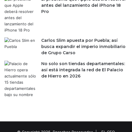
o
p
antes del lanzamiento del iPhone 18
n
r
Pro
s
o
o
b
l
l
i
e
Carlos Slim apuesta por Puebla; así
d
m
busca expandir el imperio inmobiliario
a
a
de Grupo Carso
d
s
a
d
No solo son tiendas departamentales:
s
e
así está integrada la red de El Palacio
y
c
de Hierro en 2026
a
o
l
m
e
u
-
n
c
i
o
c
m
a
m
c
e
i