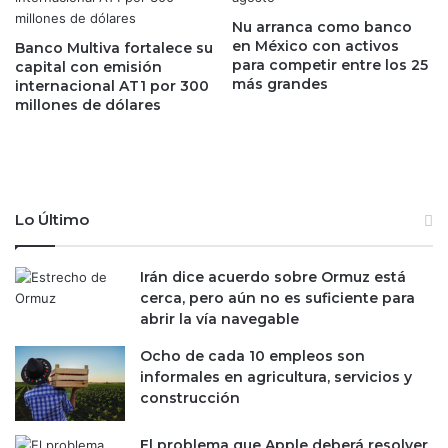
n
o
G
Nu arranca como banco
s
u
en México con activos
Banco Multiva fortalece su
g
e
para competir entre los 25
capital con emisión
r
más grandes
r
internacional AT1 por 300
a
millones de dólares
r
c
e
i
r
a
o
s
;
a
p
Lo Último
l
e
a
r
s
s
Irán dice acuerdo sobre Ormuz está
t
i
cerca, pero aún no es suficiente para
i
s
abrir la vía navegable
e
t
n
Ocho de cada 10 empleos son
e
d
informales en agricultura, servicios y
n
a
construcción
l
s
o
c
s
El problema que Apple deberá resolver