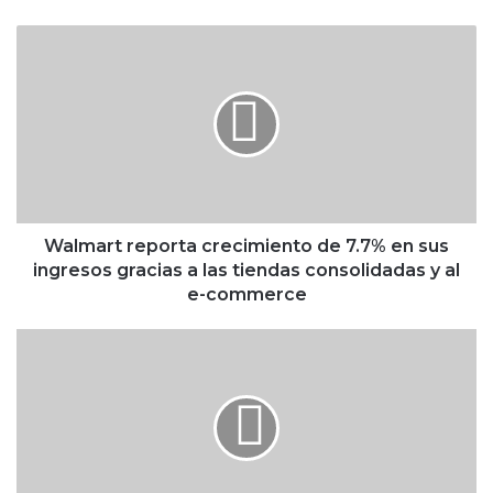
W
a
l
m
a
r
t
r
e
p
Walmart reporta crecimiento de 7.7% en sus
o
ingresos gracias a las tiendas consolidadas y al
r
e-commerce
t
a
H
c
u
r
r
e
a
c
c
i
á
m
n