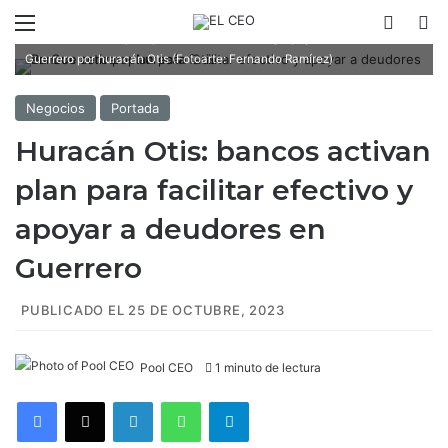
Menú
Switch
B
Bancos activan plan para facilitar efectivo y apoyar a deudores en
Guerrero por huracán Otis (Fotoarte: Fernando Ramírez)
Negocios
Portada
Huracán Otis: bancos activan
plan para facilitar efectivo y
apoyar a deudores en
Guerrero
PUBLICADO EL 25 DE OCTUBRE, 2023
Pool CEO
1 minuto de lectura
Facebook
X
LinkedIn
WhatsApp
Telegram