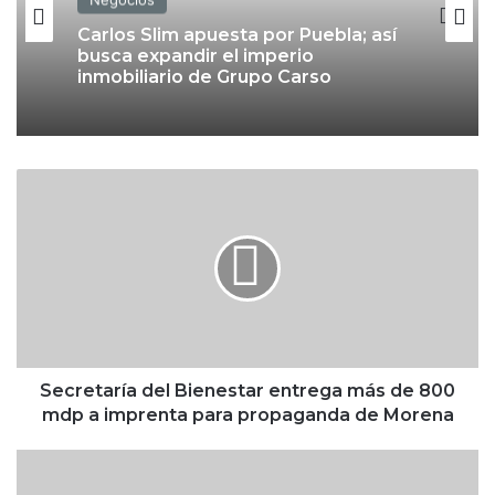
Carlos Slim apuesta por Puebla; así
busca expandir el imperio
inmobiliario de Grupo Carso
S
e
c
r
e
t
a
r
í
a
Secretaría del Bienestar entrega más de 800
d
mdp a imprenta para propaganda de Morena
e
l
B
B
o