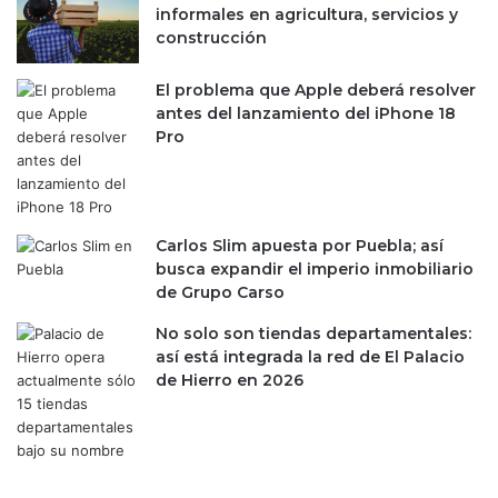
informales en agricultura, servicios y
a
c
construcción
g
u
a
p
n
El problema que Apple deberá resolver
e
d
antes del lanzamiento del iPhone 18
r
a
Pro
a
d
r
e
s
M
u
o
p
Carlos Slim apuesta por Puebla; así
r
o
busca expandir el imperio inmobiliario
e
s
de Grupo Carso
n
i
a
c
No solo son tiendas departamentales:
i
así está integrada la red de El Palacio
ó
de Hierro en 2026
n
e
n
e
l