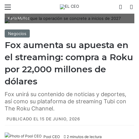
Menú
Switch
B
Fox prevé que la operación se concrete a inicios de 2027/ Fotoarte:
Karla Muñoz
Negocios
Fox aumenta su apuesta en
el streaming: compra a Roku
por 22,000 millones de
dólares
Fox unirá su contenido de noticias y deportes,
así como su plataforma de streaming Tubi con
The Roku Channel.
PUBLICADO EL 15 DE JUNIO, 2026
Pool CEO
2 minutos de lectura