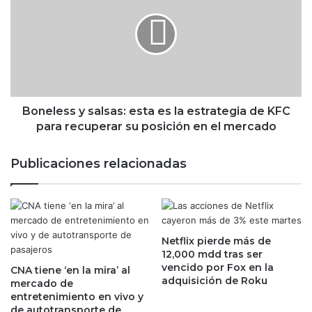
i
n
e
e
n
l
e
e
s
s
t
s
a
y
r
s
Boneless y salsas: esta es la estrategia de KFC
e
a
para recuperar su posición en el mercado
n
l
t
s
Publicaciones relacionadas
r
a
e
s
g
:
a
e
m
s
á
Netflix pierde más de
t
12,000 mdd tras ser
s
a
vencido por Fox en la
d
CNA tiene ‘en la mira’ al
e
adquisición de Roku
mercado de
e
s
entretenimiento en vivo y
8
l
de autotransporte de