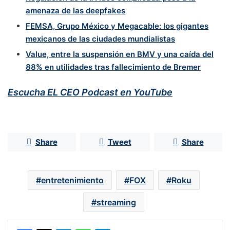
amenaza de las deepfakes
FEMSA, Grupo México y Megacable: los gigantes
mexicanos de las ciudades mundialistas
Value, entre la suspensión en BMV y una caída del
88% en utilidades tras fallecimiento de Bremer
Escucha EL CEO Podcast en YouTube
Share
Tweet
Share
entretenimiento
FOX
Roku
streaming