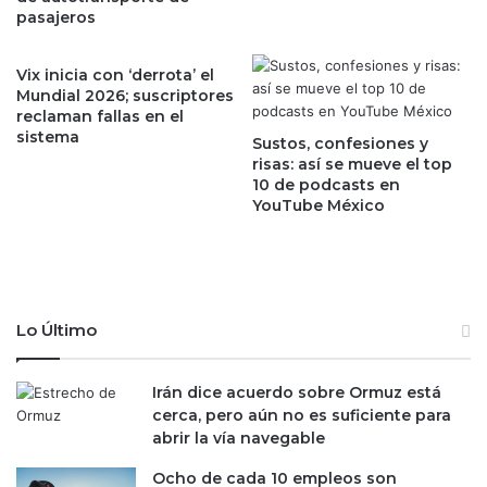
0
a
pasajeros
0
e
m
s
d
t
Vix inicia con ‘derrota’ el
p
Mundial 2026; suscriptores
r
reclaman fallas en el
a
a
sistema
i
t
Sustos, confesiones y
m
risas: así se mueve el top
e
10 de podcasts en
p
g
YouTube México
r
i
e
a
n
d
t
e
a
K
p
F
Lo Último
a
C
r
p
a
Irán dice acuerdo sobre Ormuz está
a
p
cerca, pero aún no es suficiente para
r
r
abrir la vía navegable
a
o
r
Ocho de cada 10 empleos son
p
e