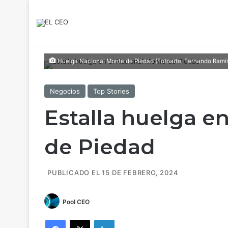
Huelga Nacional Monte de Piedad (Fotoarte: Fernando Ramí
Negocios
Top Stories
Estalla huelga e
de Piedad
PUBLICADO EL 15 DE FEBRERO, 2024
Pool CEO
Facebook
X
LinkedIn