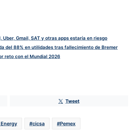
, Uber, Gmail, SAT y otras apps estaría en riesgo
a del 88% en utilidades tras fallecimiento de Bremer
r reto con el Mundial 2026
Jornada laboral de 40 horas: las
empresas no está preparadas y se
acrecienta el riesgo de la rotación
Tweet
Warner Bros. decepciona con sus
resultados por débil cartelera; fusión
con Paramount sigue en espera
 Energy
cicsa
Pemex
Diageo resiente menor consumo