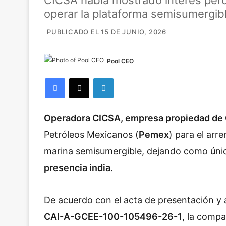
CICSA había mostrado interés pero
operar la plataforma semisumergib
PUBLICADO EL 15 DE JUNIO, 2026
Pool CEO
Facebook
X
LinkedIn
Operadora CICSA, empresa propiedad de 
Petróleos Mexicanos (
Pemex
) para el ar
marina semisumergible, dejando como ún
presencia india.
De acuerdo con el acta de presentación y
CAI-A-GCEE-100-105496-26-1
, la compa