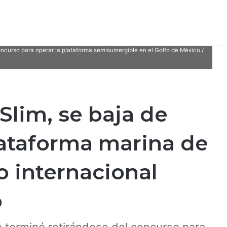
ncurso para operar la plataforma semisumergible en el Golfo de México /
Slim, se baja de
plataforma marina de
 internacional
o