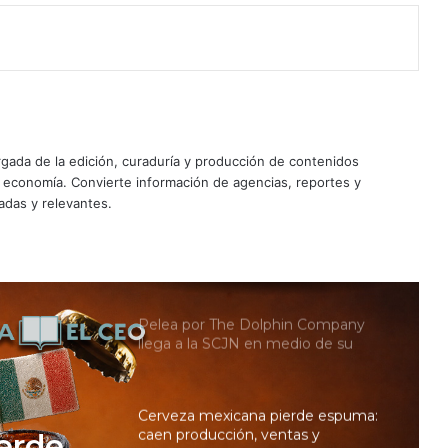
de tequila en EU; Don Julio y
Casamigos caen 21%
Santander lanza transferencias
inmediatas desde España a México
ada de la edición, curaduría y producción de contenidos
¿Quieres invertir en McDonald’s?
y economía. Convierte información de agencias, reportes y
Esta es la nueva oportunidad para
adas y relevantes.
hacer negocios con la franquicia
Pelea por The Dolphin Company
llega a la SCJN en medio de su
reestructura en EU
Cerveza mexicana pierde espuma:
caen producción, ventas y
exportaciones; Heineken y Modelo
aceleran inversiones