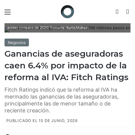
Menú
Switch
B
La utilidad de las aseguradoras fue de 23,766 millones pesos en el
primer trimestre de 2026/ Fotoarte: Karla Muñoz
Negocios
Ganancias de aseguradoras
caen 6.4% por impacto de la
reforma al IVA: Fitch Ratings
Fitch Ratings indicó que la reforma al IVA ha
mermado las ganancias de las aseguradoras,
principalmente las de menor tamaño o de
reciente creación.
PUBLICADO EL 15 DE JUNIO, 2026