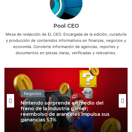
Pool CEO
Mesa de redacción de EL CEO. Encargada de la edición, curaduría
y producción de contenidos informativos en finanzas, negocios y
economía. Convierte información de agencias, reportes y
documentos en piezas claras, verificadas y relevantes.
Negocios
Negocios
Nintendo sorprende en medio del
freno de la industria gamer;
Nu ya es banco en México; arranca