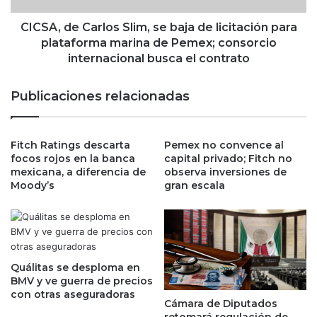
d
C
d
a
CICSA, de Carlos Slim, se baja de licitación para
e
r
plataforma marina de Pemex; consorcio
n
l
internacional busca el contrato
s
o
u
s
Publicaciones relacionadas
p
S
r
l
i
i
m
Fitch Ratings descarta
Pemex no convence al
m
focos rojos en la banca
capital privado; Fitch no
e
,
mexicana, a diferencia de
observa inversiones de
r
s
Moody’s
gran escala
a
e
v
b
e
a
n
j
t
a
a
d
Quálitas se desploma en
d
e
BMV y ve guerra de precios
e
l
con otras aseguradoras
Cámara de Diputados
b
i
retomará regulación de