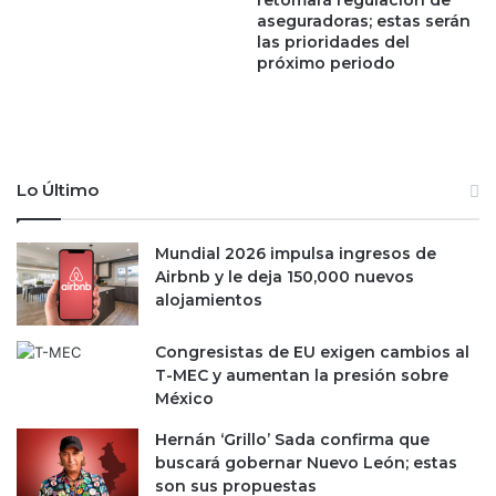
o
c
aseguradoras; estas serán
n
i
las prioridades del
o
t
próximo periodo
s
a
c
c
o
i
r
ó
p
n
Lo Último
o
p
r
a
a
r
Mundial 2026 impulsa ingresos de
t
a
Airbnb y le deja 150,000 nuevos
i
p
alojamientos
v
l
o
a
Congresistas de EU exigen cambios al
s
t
T-MEC y aumentan la presión sobre
e
a
México
n
f
c
o
Hernán ‘Grillo’ Sada confirma que
i
r
buscará gobernar Nuevo León; estas
n
m
son sus propuestas