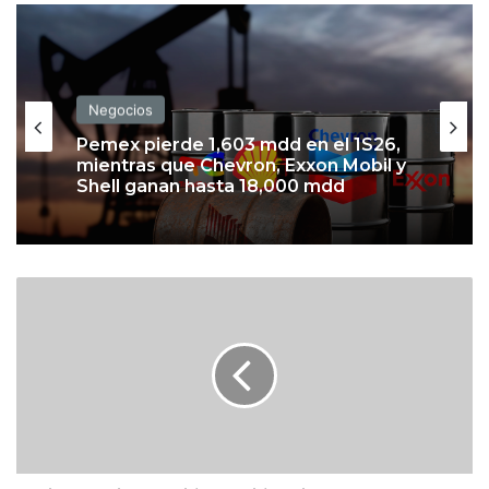
Negocios
Pemex pierde 1,603 mdd en el 1S26,
mientras que Chevron, Exxon Mobil y
Shell ganan hasta 18,000 mdd
F
i
t
c
h
R
a
t
i