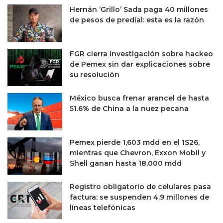
a
n
Hernán ‘Grillo’ Sada paga 40 millones
m
i
de pesos de predial: esta es la razón
e
o
s
d
a
e
FGR cierra investigación sobre hackeo
s
C
de Pemex sin dar explicaciones sobre
u
l
su resolución
d
a
e
u
México busca frenar arancel de hasta
p
d
51.6% de China a la nuez pecana
e
i
n
a
d
S
e
Pemex pierde 1,603 mdd en el 1S26,
h
n
mientras que Chevron, Exxon Mobil y
e
c
Shell ganan hasta 18,000 mdd
i
i
n
a
b
Registro obligatorio de celulares pasa
a
a
factura: se suspenden 4.9 millones de
l
u
líneas telefónicas
g
m