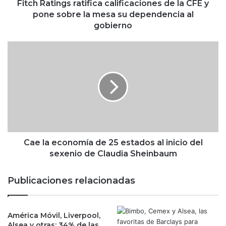
n
Fitch Ratings ratifica calificaciones de la CFE y
g
pone sobre la mesa su dependencia al
s
gobierno
r
a
C
t
a
i
e
f
l
i
a
c
e
a
c
c
o
a
n
l
o
Cae la economía de 25 estados al inicio del
i
m
sexenio de Claudia Sheinbaum
f
í
i
a
Publicaciones relacionadas
c
d
a
e
c
2
i
América Móvil, Liverpool,
5
Alsea y otras: 34% de las
o