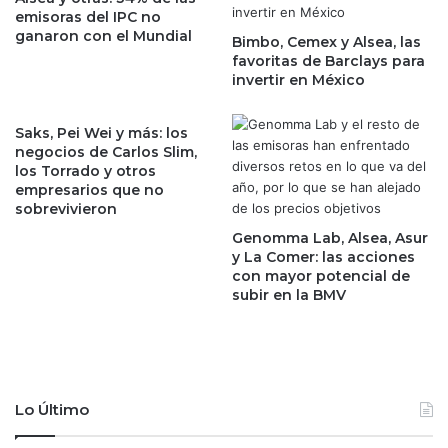
e
emisoras del IPC no
n
s
ganaron con el Mundial
e
Bimbo, Cemex y Alsea, las
t
favoritas de Barclays para
s
a
invertir en México
d
d
e
o
l
s
Saks, Pei Wei y más: los
a
a
negocios de Carlos Slim,
C
l
los Torrado y otros
F
empresarios que no
i
E
sobrevivieron
n
y
i
Genomma Lab, Alsea, Asur
p
c
y La Comer: las acciones
o
i
con mayor potencial de
n
subir en la BMV
o
e
d
s
e
o
l
b
s
r
e
Lo Último
e
x
l
e