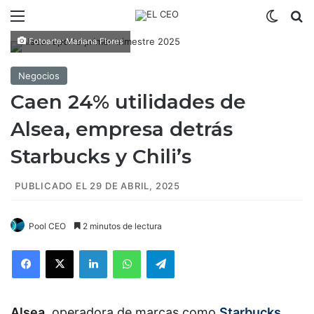
Menú
Switch
B
Fotoarte: Mariana Flores
Negocios
Caen 24% utilidades de
Alsea, empresa detrás
Starbucks y Chili’s
PUBLICADO EL 29 DE ABRIL, 2025
Pool CEO
2 minutos de lectura
Facebook
X
LinkedIn
WhatsApp
Telegram
Alsea
, operadora de marcas como
Starbucks,