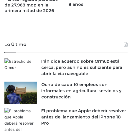
s
r
8 años
de 27,968 mdp en la
r
a
primera mitad de 2026
e
s
n
u
u
s
n
t
c
r
Lo Último
i
a
a
b
d
a
Irán dice acuerdo sobre Ormuz está
e
j
cerca, pero aún no es suficiente para
A
a
abrir la vía navegable
n
d
t
Ocho de cada 10 empleos son
o
h
informales en agricultura, servicios y
r
o
construcción
e
n
s
y
,
El problema que Apple deberá resolver
M
a
antes del lanzamiento del iPhone 18
c
l
Pro
C
t