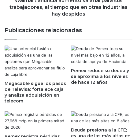
Walmart anuncia aumento salarial para sus
r
n
trabajadores, al tiempo que en otras industrias
o
c
hay despidos
d
i
e
a
Publicaciones relacionadas
A
a
d
u
m
m
i
e
n
n
i
t
s
Pemex reduce su deuda y
o
t
se aproxima a los niveles
s
de hace 12 años
r
Megacable sigue los pasos
a
a
de Televisa: fortalece caja
l
y analiza adquisición en
c
a
telecom
i
r
ó
i
n
a
t
l
r
p
Deuda presiona a la CFE;
a
a
es una de las más altas en
Pemex registra pérdidas