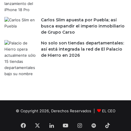
a
i
r
e
t
m
h
Carlos Slim apuesta por Puebla; así
p
y
busca expandir el imperio inmobiliario
o
S
de Grupo Carso
q
a
u
No solo son tiendas departamentales:
n
e
así está integrada la red de El Palacio
d
e
de Hierro en 2026
l
n
a
o
n
t
d
r
a
s
i
n
d
© Copyright 2026, Derechos Reservados |
EL CEO
u
s
Facebook
X
LinkedIn
YouTube
Instagram
Spotify
TikTok
t
r