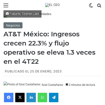
Menú
Switch
B
Fotoarte: Cristian Laris
Negocios
AT&T México: Ingresos
crecen 22.3% y flujo
operativo se eleva 1.3 veces
en el 4T22
PUBLICADO EL 25 DE ENERO, 2023
Itzel Castañares
2 minutos de lectura
Facebook
X
LinkedIn
WhatsApp
Telegram