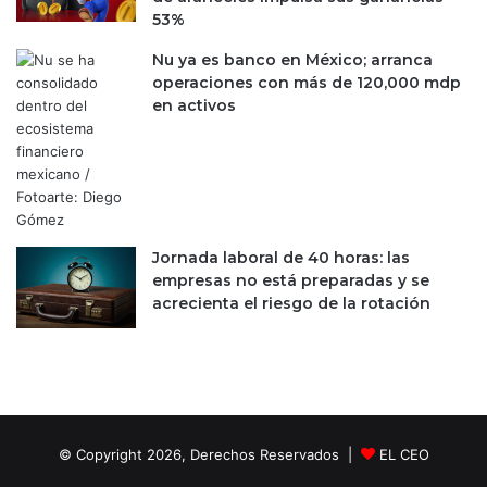
53%
o
n
Nu ya es banco en México; arranca
o
operaciones con más de 120,000 mdp
m
en activos
i
s
t
Jornada laboral de 40 horas: las
empresas no está preparadas y se
acrecienta el riesgo de la rotación
© Copyright 2026, Derechos Reservados |
EL CEO