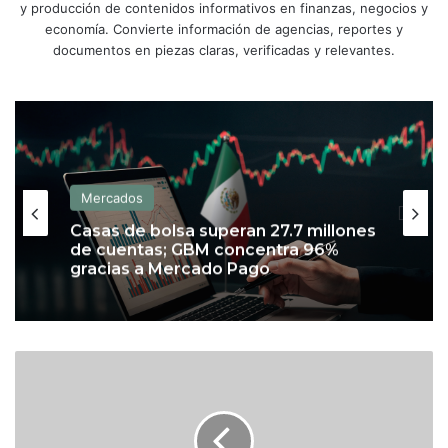
y producción de contenidos informativos en finanzas, negocios y
economía. Convierte información de agencias, reportes y
documentos en piezas claras, verificadas y relevantes.
Mercados
Casas de bolsa superan 27.7 millones
de cuentas; GBM concentra 96%
gracias a Mercado Pago
C
o
n
M
é