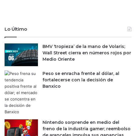
a
o
e
m
n
e
L
P
a
o
Lo Último
t
w
i
e
n
BMV ‘tropieza’ de la mano de Volaris;
l
o
Wall Street cierra en números rojos por
l
a
Medio Oriente
m
é
Peso se enracha frente al dólar, al
r
fortalecerse con la decisión de
i
Banxico
c
a
:
T
h
Nintendo sorprende en medio del
e
freno de la industria gamer; reembolso
E
de aranceles impulsa sus ganancias
c