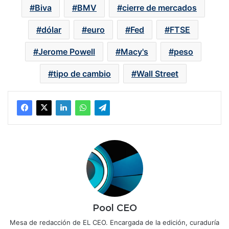
Biva
BMV
cierre de mercados
dólar
euro
Fed
FTSE
Jerome Powell
Macy's
peso
tipo de cambio
Wall Street
Pool CEO
Mesa de redacción de EL CEO. Encargada de la edición, curaduría