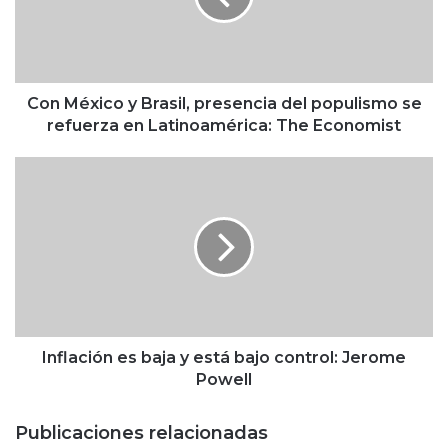
x
i
c
o
y
Con México y Brasil, presencia del populismo se
B
refuerza en Latinoamérica: The Economist
r
a
I
s
n
i
f
l
l
,
a
p
c
r
i
e
ó
s
n
e
e
Inflación es baja y está bajo control: Jerome
n
s
Powell
c
b
i
a
Publicaciones relacionadas
a
j