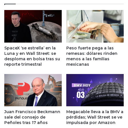
d
a
e
y
l
e
p
s
o
t
p
á
u
b
l
a
SpaceX ‘se estrella’ en la
Peso fuerte pega a las
i
j
Luna y en Wall Street: se
remesas: dólares rinden
s
o
desploma en bolsa tras su
menos a las familias
m
c
reporte trimestral
mexicanas
o
o
s
n
e
t
r
r
e
o
f
l
u
:
e
Juan Francisco Beckmann
Megacable lleva a la BMV a
J
sale del consejo de
pérdidas; Wall Street se ve
r
e
Peñoles tras 17 años
impulsada por Amazon
z
r