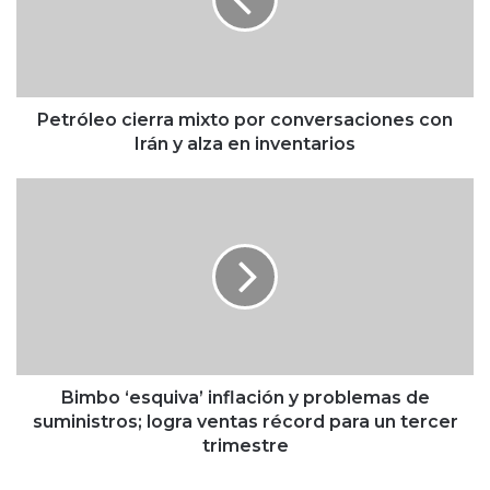
ó
l
e
o
c
i
Petróleo cierra mixto por conversaciones con
e
Irán y alza en inventarios
r
r
B
a
i
m
m
i
b
x
o
t
‘
o
e
p
s
o
q
r
u
Bimbo ‘esquiva’ inflación y problemas de
c
i
suministros; logra ventas récord para un tercer
o
v
trimestre
n
a
v
’