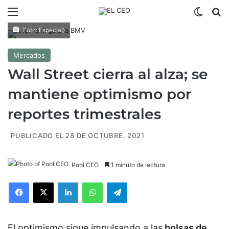
Menú
Switch
B
(Foto: Especial)
Mercados
Wall Street cierra al alza; se
mantiene optimismo por
reportes trimestrales
PUBLICADO EL 28 DE OCTUBRE, 2021
Pool CEO
1 minuto de lectura
Facebook
X
LinkedIn
WhatsApp
Telegram
El optimismo sigue impulsando a las
bolsas de