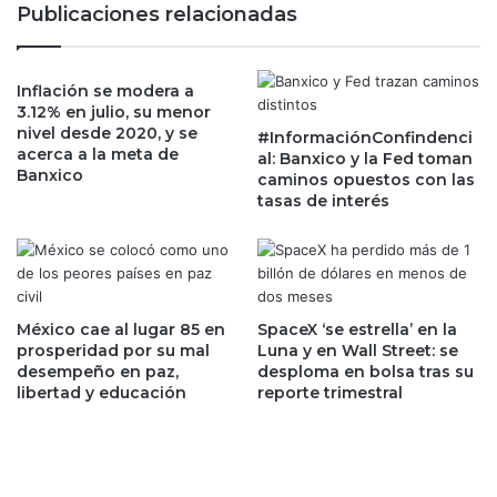
Publicaciones relacionadas
e
i
r
n
s
f
a
Inflación se modera a
l
3.12% en julio, su menor
c
a
nivel desde 2020, y se
i
#InformaciónConfindenci
c
acerca a la meta de
al: Banxico y la Fed toman
o
i
Banxico
caminos opuestos con las
n
ó
tasas de interés
e
n
s
y
c
p
o
r
n
o
I
b
México cae al lugar 85 en
SpaceX ‘se estrella’ en la
r
l
prosperidad por su mal
Luna y en Wall Street: se
á
e
desempeño en paz,
desploma en bolsa tras su
n
libertad y educación
reporte trimestral
m
y
a
a
s
l
d
z
e