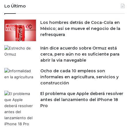
a
s
Lo Último
e
u
n
m
i
i
Los hombres detrás de Coca-Cola en
n
n
México; así se mueve el negocio de la
v
i
refresquera
e
s
n
t
Irán dice acuerdo sobre Ormuz está
t
r
cerca, pero aún no es suficiente para
a
o
abrir la vía navegable
r
s
i
;
Ocho de cada 10 empleos son
o
l
informales en agricultura, servicios y
s
o
construcción
g
El problema que Apple deberá resolver
r
antes del lanzamiento del iPhone 18
a
Pro
v
e
n
t