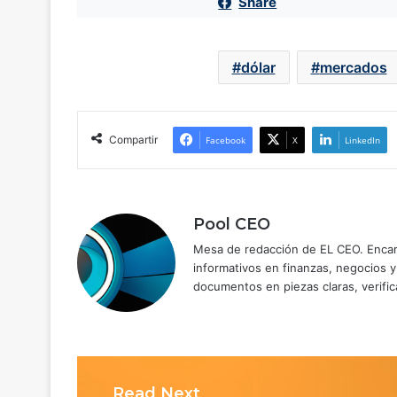
Share
dólar
mercados
Compartir
Facebook
X
LinkedIn
Pool CEO
Mesa de redacción de EL CEO. Encarg
informativos en finanzas, negocios 
documentos en piezas claras, verific
Read Next