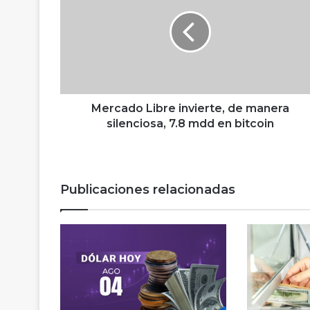
r
c
a
d
o
L
i
b
Mercado Libre invierte, de manera
r
silenciosa, 7.8 mdd en bitcoin
e
i
n
v
Publicaciones relacionadas
i
e
r
t
e
,
d
e