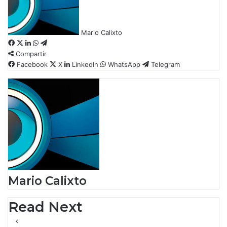
Mario Calixto
F
X
L
W
T
Compartir
a
i
h
e
c
Facebook
n
a
l
X
LinkedIn
WhatsApp
Telegram
e
k
t
e
b
e
s
g
o
d
A
r
o
I
p
a
k
n
p
m
Mario Calixto
Read Next