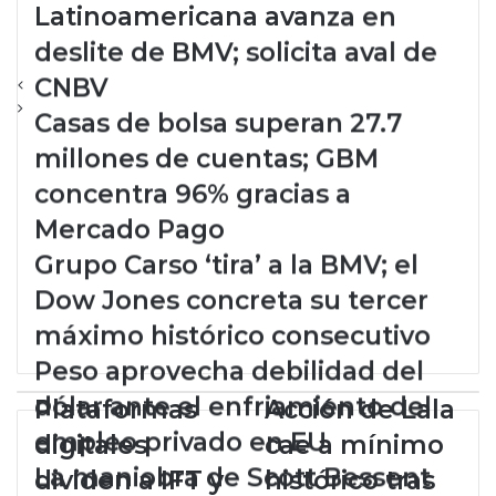
Latinoamericana avanza en
deslite de BMV; solicita aval de
CNBV
Casas de bolsa superan 27.7
millones de cuentas; GBM
concentra 96% gracias a
Mercado Pago
Grupo Carso ‘tira’ a la BMV; el
Dow Jones concreta su tercer
máximo histórico consecutivo
Peso aprovecha debilidad del
dólar ante el enfriamiento del
P
Plataformas
A
Acción de Lala
l
c
empleo privado en EU
digitales
cae a mínimo
a
c
La maniobra de Scott Bessent
t
i
dividen a IFT y
histórico tras