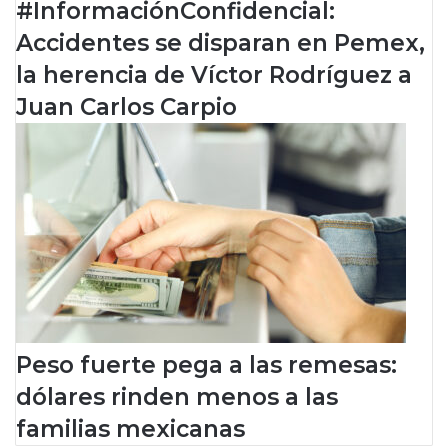
#InformaciónConfidencial:
e
O
n
M
Accidentes se disparan en Pemex,
e
a
la herencia de Víctor Rodríguez a
l
u
a
r
Juan Carlos Carpio
f
i
a
c
c
i
u
o
l
L
t
e
a
y
d
v
d
a
e
c
o
Peso fuerte pega a las remesas:
m
p
dólares rinden menos a las
e
familias mexicanas
t