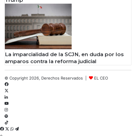
Trump
La imparcialidad de la SCJN, en duda por los
amparos contra la reforma judicial
© Copyright 2026, Derechos Reservados |
EL CEO
Facebook
X
LinkedIn
YouTube
Instagram
Spotify
TikTok
Facebook
X
WhatsApp
Telegram
Botón