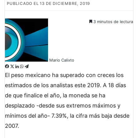
PUBLICADO EL 13 DE DICIEMBRE, 2019
3 minutos de lectura
Mario Calixto
F
X
L
W
T
a
i
h
e
El peso mexicano ha superado con creces los
c
n
a
l
estimados de los analistas este 2019. A 18 días
e
k
t
e
b
e
s
g
de que finalice el año, la moneda se ha
o
d
A
r
desplazado -desde sus extremos máximos y
o
I
p
a
k
n
p
m
mínimos del año- 7.39%, la cifra más baja desde
2007.