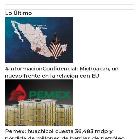
e
n
Lo Último
c
i
a
?
#InformaciónConfidencial: Michoacán, un
nuevo frente en la relación con EU
Pemex: huachicol cuesta 36,483 mdp y
pérdida de millones de barriles de petróleo