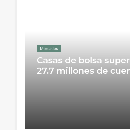
Read Next
Mercados
Casas de bolsa supe
27.7 millones de cuen
GBM concentra 96%
gracias a Mercado P