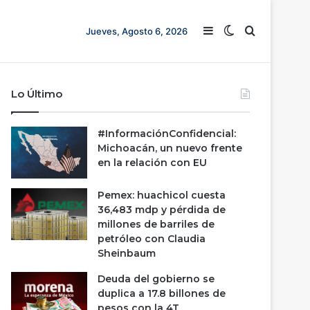
Barra lateral
Switch skin
Buscar
Jueves, Agosto 6, 2026
Lo Último
#InformaciónConfidencial:
Michoacán, un nuevo frente
en la relación con EU
Pemex: huachicol cuesta
36,483 mdp y pérdida de
millones de barriles de
petróleo con Claudia
Sheinbaum
Deuda del gobierno se
duplica a 17.8 billones de
pesos con la 4T