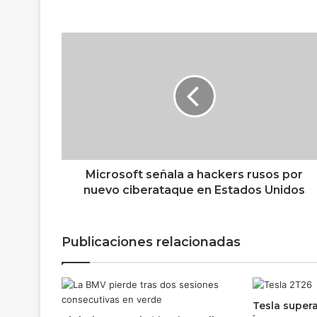
M
i
c
r
o
s
o
f
t
s
Microsoft señala a hackers rusos por
e
nuevo ciberataque en Estados Unidos
ñ
a
l
Publicaciones relacionadas
a
a
h
a
Tesla super
c