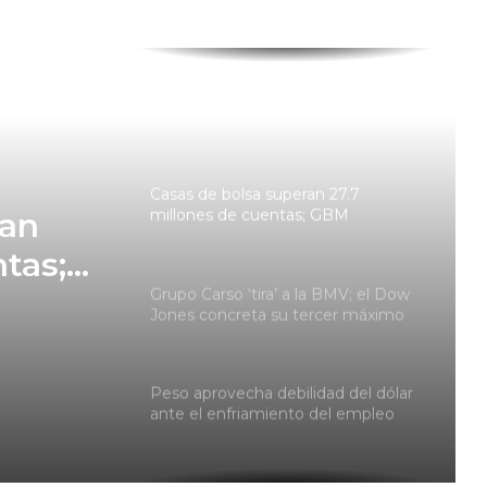
pérdidas; Wall Street se ve
impulsada por Amazon
Dueña de Torre Latinoamericana
avanza en deslite de BMV; solicita
aval de CNBV
Casas de bolsa superan 27.7
millones de cuentas; GBM
ran
concentra 96% gracias a Mercado
tas;
Pago
Grupo Carso ‘tira’ a la BMV; el Dow
Jones concreta su tercer máximo
ago
histórico consecutivo
Peso aprovecha debilidad del dólar
ante el enfriamiento del empleo
privado en EU