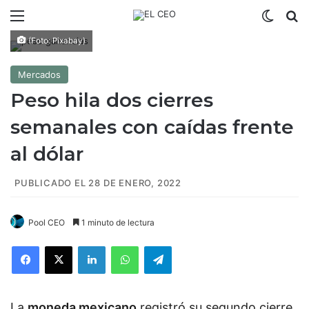
Menú
Switch
B
(Foto: Pixabay)
Mercados
Peso hila dos cierres
semanales con caídas frente
al dólar
PUBLICADO EL 28 DE ENERO, 2022
Pool CEO
1 minuto de lectura
Facebook
X
LinkedIn
WhatsApp
Telegram
La
moneda mexicano
registró su segundo cierre