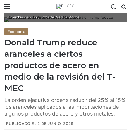
Menú
Switch
B
Se prevé que los ajustes permanezcan vigentes hasta el 31 de
diciembre de 2027 / Fotoarte: Natalia Montiel
Economía
Donald Trump reduce
aranceles a ciertos
productos de acero en
medio de la revisión del T-
MEC
La orden ejecutiva ordena reducir del 25% al 15%
los aranceles aplicados a las importaciones de
algunos productos de acero y otros metales.
PUBLICADO EL 2 DE JUNIO, 2026