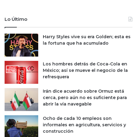
a
a
r
t
s
Lo Último
h
e
a
a
w
Harry Styles vive su era Golden; esta es
l
a
la fortuna que ha acumulado
a
y
c
i
o
n
o
Los hombres detrás de Coca-Cola en
v
r
México; así se mueve el negocio de la
i
d
refresquera
e
i
r
n
t
Irán dice acuerdo sobre Ormuz está
a
e
cerca, pero aún no es suficiente para
c
1
abrir la vía navegable
i
0
ó
,
Ocho de cada 10 empleos son
n
0
informales en agricultura, servicios y
b
0
construcción
i
0