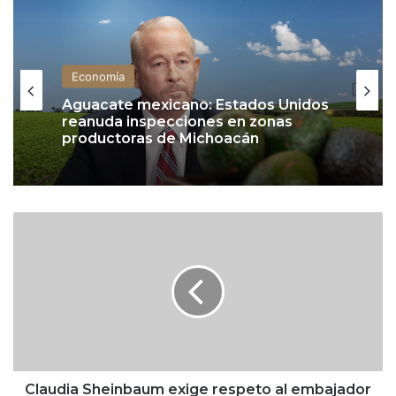
Economía
Aguacate mexicano: Estados Unidos
Economía
reanuda inspecciones en zonas
productoras de Michoacán
C
Inflación se modera a 3.12% en julio,
l
su menor nivel desde 2020, y se
acerca a la meta de Banxico
a
u
d
i
a
S
h
e
Claudia Sheinbaum exige respeto al embajador