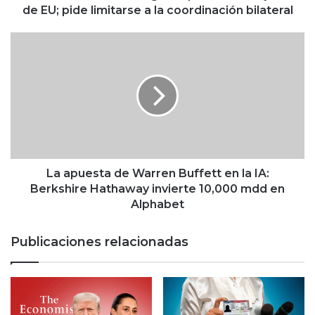
i
de EU; pide limitarse a la coordinación bilateral
n
b
L
a
a
u
a
m
p
e
u
x
e
i
s
g
t
e
a
r
d
La apuesta de Warren Buffett en la IA:
e
e
Berkshire Hathaway invierte 10,000 mdd en
s
W
Alphabet
p
a
e
r
Publicaciones relacionadas
t
r
o
e
a
n
l
B
e
u