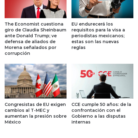
m
f
b
f
a
e
j
t
The Economist cuestiona
EU endurecerá los
a
t
giro de Claudia Sheinbaum
requisitos para la visa a
d
e
ante Donald Trump; ve
periodistas mexicanos;
o
n
defensa de aliados de
estas son las nuevas
r
Morena señalados por
reglas
l
corrupción
d
a
e
I
E
A
U
:
;
B
p
e
i
r
d
k
Congresistas de EU exigen
CCE cumple 50 años: de la
e
s
cambios al T-MEC y
confrontación con el
l
h
aumentan la presión sobre
Gobierno a las disputas
i
i
México
internas
m
r
i
e
t
H