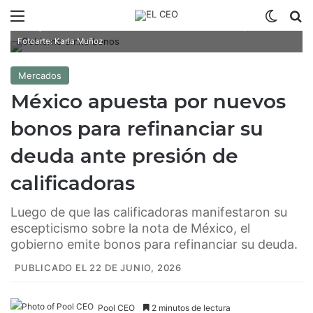
Menú
Switch
B
El gobierno de México está emitiendo bonos en dólares y euros /
Fotoarte: Karla Muñoz
Mercados
México apuesta por nuevos
bonos para refinanciar su
deuda ante presión de
calificadoras
Luego de que las calificadoras manifestaron su
escepticismo sobre la nota de México, el
gobierno emite bonos para refinanciar su deuda.
PUBLICADO EL 22 DE JUNIO, 2026
Pool CEO
2 minutos de lectura