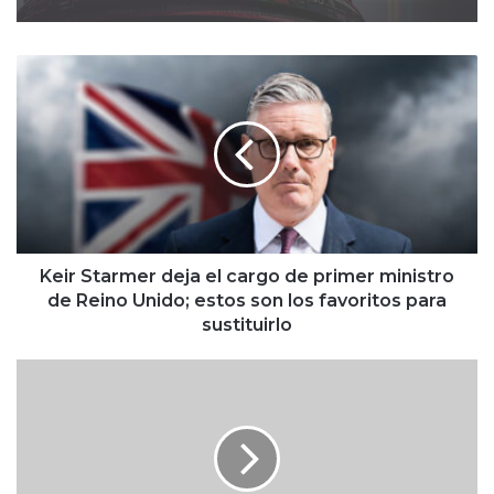
K
Peso se enracha frente al dólar, al
fortalecerse con la decisión de
e
Banxico
i
r
S
t
a
r
m
e
Keir Starmer deja el cargo de primer ministro
r
de Reino Unido; estos son los favoritos para
d
sustituirlo
e
j
I
a
n
e
f
l
o
c
n
a
a