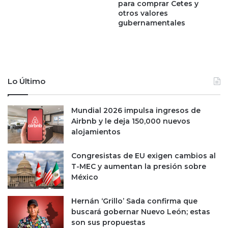
R
para comprar Cetes y
c
e
otros valores
o
gubernamentales
i
r
n
d
o
p
U
o
n
r
i
s
Lo Último
d
u
o
s
;
Mundial 2026 impulsa ingresos de
n
e
Airbnb y le deja 150,000 nuevos
u
s
alojamientos
e
t
v
o
o
Congresistas de EU exigen cambios al
s
s
T-MEC y aumentan la presión sobre
s
p
México
o
r
n
o
Hernán ‘Grillo’ Sada confirma que
l
g
buscará gobernar Nuevo León; estas
o
r
son sus propuestas
s