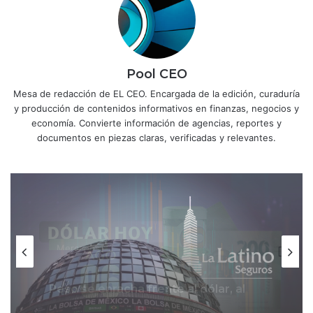
Pool CEO
Mesa de redacción de EL CEO. Encargada de la edición, curaduría
y producción de contenidos informativos en finanzas, negocios y
economía. Convierte información de agencias, reportes y
documentos en piezas claras, verificadas y relevantes.
Mercados
Dueña de Torre Latinoamericana
Mercados
avanza en deslite de BMV; solicita
aval de CNBV