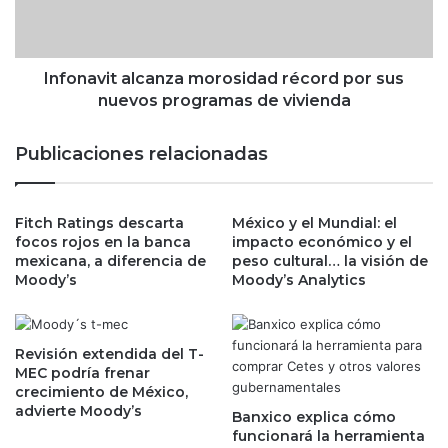
r
v
g
i
o
t
d
a
Infonavit alcanza morosidad récord por sus
e
l
nuevos programas de vivienda
p
c
r
a
Publicaciones relacionadas
i
n
m
z
e
a
r
Fitch Ratings descarta
México y el Mundial: el
m
focos rojos en la banca
impacto económico y el
m
o
mexicana, a diferencia de
peso cultural… la visión de
i
r
Moody’s
Moody’s Analytics
n
o
i
s
s
i
t
d
Revisión extendida del T-
r
a
MEC podría frenar
o
crecimiento de México,
d
d
advierte Moody’s
r
Banxico explica cómo
e
é
funcionará la herramienta