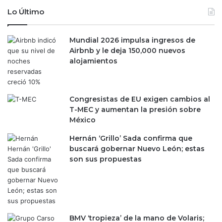
s
,
Lo Último
P
'
l
g
i
Mundial 2026 impulsa ingresos de
r
e
Airbnb y le deja 150,000 nuevos
a
g
alojamientos
d
o
u
,
a
e
l
Congresistas de EU exigen cambios al
l
'
T-MEC y aumentan la presión sobre
e
y
México
m
'
p
p
Hernán ‘Grillo’ Sada confirma que
r
a
buscará gobernar Nuevo León; estas
e
u
son sus propuestas
s
l
a
a
r
t
i
i
o
n
r
a
BMV ‘tropieza’ de la mano de Volaris;