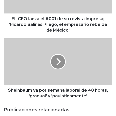
a
n
z
a
EL CEO lanza el #001 de su revista impresa;
e
'Ricardo Salinas Pliego, el empresario rebelde
l
de México'
#
0
S
0
h
1
e
d
i
e
n
s
b
u
a
r
u
e
m
v
v
Sheinbaum va por semana laboral de 40 horas,
i
a
'gradual' y 'paulatinamente'
s
p
t
o
Publicaciones relacionadas
a
r