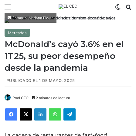
Menú
Switch
B
Fotoarte: Mariana Flores
Mercados
McDonald’s cayó 3.6% en el
1T25, su peor desempeño
desde la pandemia
PUBLICADO EL 1 DE MAYO, 2025
Pool CEO
2 minutos de lectura
Facebook
X
LinkedIn
WhatsApp
Telegram
La cadena de restaurantes de
fast-food
,