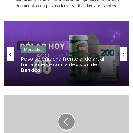
documentos en piezas claras, verificadas y relevantes.
Mercados
Peso se enracha frente al dólar, al
fortalecerse con la decisión de
Banxico
E
L
C
E
O
l