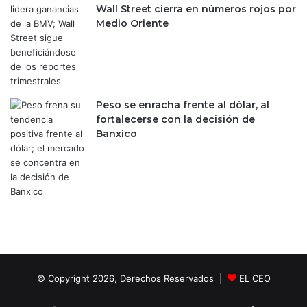
e
m
Wall Street cierra en números rojos por
b
e
Medio Oriente
e
n
l
t
d
e
e
'
d
Peso se enracha frente al dólar, al
e
fortalecerse con la decisión de
M
Banxico
é
x
i
c
o
'
© Copyright 2026, Derechos Reservados |
EL CEO