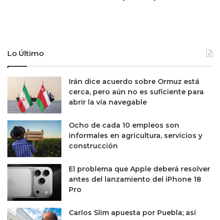
e
e
a
n
d
s
o
e
r
i
Lo Último
e
n
s
s
p
Irán dice acuerdo sobre Ormuz está
i
cerca, pero aún no es suficiente para
r
abrir la vía navegable
ó
u
Ocho de cada 10 empleos son
n
informales en agricultura, servicios y
p
construcción
e
r
s
El problema que Apple deberá resolver
o
antes del lanzamiento del iPhone 18
n
Pro
a
j
Carlos Slim apuesta por Puebla; así
e