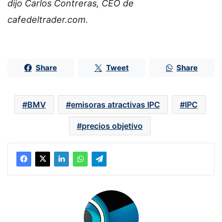
dijo Carlos Contreras, CEO de
cafedeltrader.com.
Share
Tweet
Share
BMV
emisoras atractivas IPC
IPC
precios objetivo