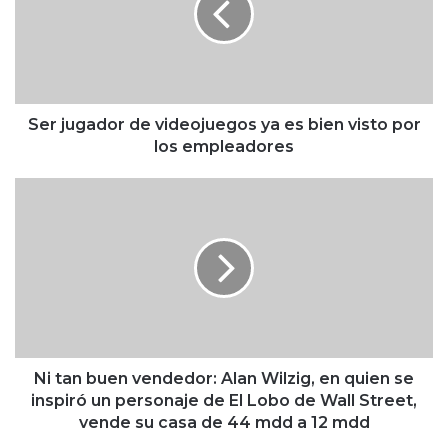
u
g
a
d
o
r
Ser jugador de videojuegos ya es bien visto por
d
los empleadores
e
v
N
i
i
d
t
e
a
o
n
j
b
u
u
e
e
g
n
o
v
Ni tan buen vendedor: Alan Wilzig, en quien se
s
e
inspiró un personaje de El Lobo de Wall Street,
y
n
vende su casa de 44 mdd a 12 mdd
a
d