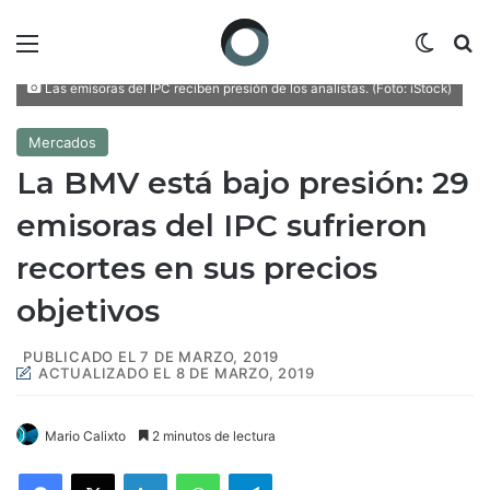
Menú
Switch
B
Las emisoras del IPC reciben presión de los analistas. (Foto: iStock)
Mercados
La BMV está bajo presión: 29
emisoras del IPC sufrieron
recortes en sus precios
objetivos
PUBLICADO EL 7 DE MARZO, 2019
ACTUALIZADO EL 8 DE MARZO, 2019
Mario Calixto
2 minutos de lectura
Facebook
X
LinkedIn
WhatsApp
Telegram