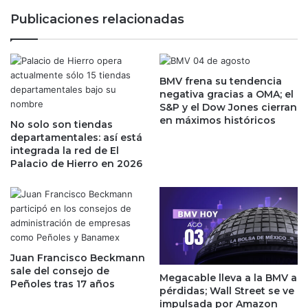
e
e
Publicaciones relacionadas
s
d
b
o
i
r
e
:
n
BMV frena su tendencia
A
negativa gracias a OMA; el
v
l
S&P y el Dow Jones cierran
i
a
en máximos históricos
s
No solo son tiendas
n
departamentales: así está
t
W
integrada la red de El
o
i
Palacio de Hierro en 2026
p
l
o
z
r
i
l
g
o
,
s
e
e
n
Juan Francisco Beckmann
m
q
sale del consejo de
Megacable lleva a la BMV a
p
u
Peñoles tras 17 años
pérdidas; Wall Street se ve
l
i
impulsada por Amazon