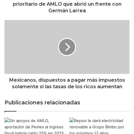
t
prioritario de AMLO que abrió un frente con
m
Germán Larrea
o
,
M
l
e
a
x
p
i
i
c
e
a
z
n
a
o
d
s
e
,
Mexicanos, dispuestos a pagar más impuestos
l
d
solamente si las tasas de los ricos aumentan
p
i
r
s
Publicaciones relacionadas
o
p
y
u
e
e
c
s
t
t