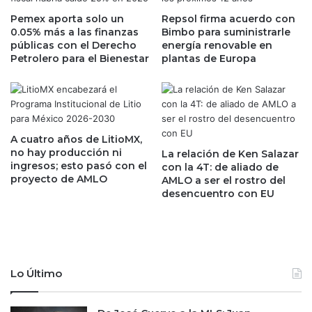
o
o
p
Pemex aporta solo un
Repsol firma acuerdo con
s
0.05% más a las finanzas
Bimbo para suministrarle
r
a
públicas con el Derecho
energía renovable en
i
p
Petrolero para el Bienestar
plantas de Europa
o
a
r
g
i
a
t
r
a
m
r
á
A cuatro años de LitioMX,
i
s
no hay producción ni
La relación de Ken Salazar
o
ingresos; esto pasó con el
i
con la 4T: de aliado de
d
proyecto de AMLO
AMLO a ser el rostro del
m
e
desencuentro con EU
p
A
u
M
e
L
s
O
t
q
o
Lo Último
u
s
e
s
a