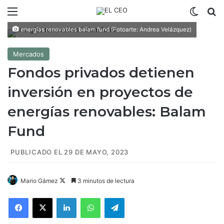
Menú
Switch
B
energías renovables balam fund (Fotoarte: Andrea Velázquez)
Mercados
Fondos privados detienen
inversión en proyectos de
energías renovables: Balam
Fund
PUBLICADO EL 29 DE MAYO, 2023
Mario Gámez
F
3 minutos de lectura
o
Facebook
X
LinkedIn
WhatsApp
Telegram
l
l