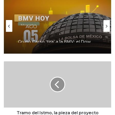
Mercados
Grupo Carso ‘tira’ a la BMV; el Dow
Jones concreta su tercer máximo
histórico consecutivo
T
r
a
m
o
d
e
l
I
s
Tramo del Istmo, la pieza del proyecto