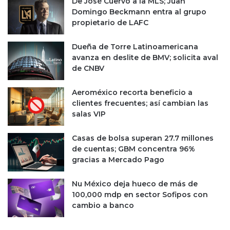
o
De José Cuervo a la MLS; Juan
b
l
Domingo Beckmann entra al grupo
r
a
propietario de LAFC
i
m
ó
e
Dueña de Torre Latinoamericana
u
n
avanza en deslite de BMV; solicita aval
n
t
de CNBV
f
e
r
s
Aeroméxico recorta beneficio a
e
i
clientes frecuentes; así cambian las
n
l
salas VIP
t
a
e
s
Casas de bolsa superan 27.7 millones
c
t
de cuentas; GBM concentra 96%
o
a
gracias a Mercado Pago
n
s
G
a
e
s
Nu México deja hueco de más de
r
d
100,000 mdp en sector Sofipos con
m
e
cambio a banco
á
l
n
o