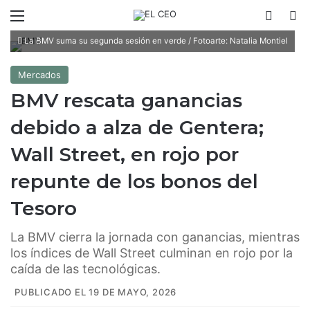
Menú
Switch
B
La BMV suma su segunda sesión en verde / Fotoarte: Natalia Montiel
Mercados
BMV rescata ganancias
debido a alza de Gentera;
Wall Street, en rojo por
repunte de los bonos del
Tesoro
La BMV cierra la jornada con ganancias, mientras
los índices de Wall Street culminan en rojo por la
caída de las tecnológicas.
PUBLICADO EL 19 DE MAYO, 2026