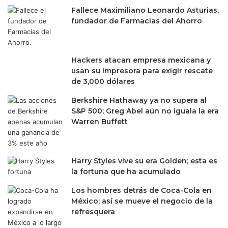
s
;
Fallece Maximiliano Leonardo Asturias,
m
t
fundador de Farmacias del Ahorro
i
r
n
a
e
b
Hackers atacan empresa mexicana y
r
a
usan su impresora para exigir rescate
a
j
de 3,000 dólares
s
a
c
d
Berkshire Hathaway ya no supera al
o
o
S&P 500; Greg Abel aún no iguala la era
n
r
Warren Buffett
S
e
h
s
e
p
i
o
Harry Styles vive su era Golden; esta es
n
d
la fortuna que ha acumulado
b
r
a
Los hombres detrás de Coca-Cola en
í
u
México; así se mueve el negocio de la
a
m
refresquera
n
o