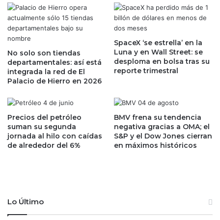
e
n
r
t
t
a
i
r
d
SpaceX ‘se estrella’ en la
á
Luna y en Wall Street: se
u
No solo son tiendas
l
desploma en bolsa tras su
departamentales: así está
m
a
reporte trimestral
integrada la red de El
b
r
Palacio de Hierro en 2026
r
o
e
t
e
a
n
c
Precios del petróleo
BMV frena su tendencia
c
i
suman su segunda
negativa gracias a OMA; el
o
jornada al hilo con caídas
S&P y el Dow Jones cierran
ó
de alrededor del 6%
en máximos históricos
n
n
c
l
e
a
s
b
i
o
o
r
Lo Último
n
a
e
l