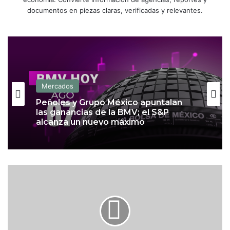
documentos en piezas claras, verificadas y relevantes.
Mercados
Mercados
Peso registra su mejor nivel en casi 6
meses y logra ganancia semanal de
1.05%
Peñoles y Grupo México apuntalan
A
las ganancias de la BMV; el S&P
alcanza un nuevo máximo
l
e
j
a
n