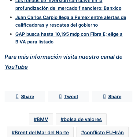
Los fondos de inversión son clave en la
profundización del mercado financiero: Banxico
Juan Carlos Carpio llega a Pemex entre alertas de
calificadoras y rescates del gobierno
GAP busca hasta 10,195 mdp con Fibra E; elige a
BIVA para listado
Para más información visita nuestro canal de
YouTube
Share
Tweet
Share
BMV
bolsa de valores
Brent del Mar del Norte
conflicto EU-Irán