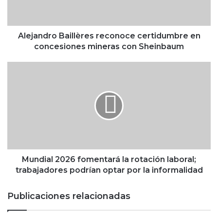
d
r
o
B
Alejandro Baillères reconoce certidumbre en
a
concesiones mineras con Sheinbaum
i
l
M
l
u
è
n
r
d
e
i
s
a
r
l
e
2
c
0
o
2
Mundial 2026 fomentará la rotación laboral;
n
6
trabajadores podrían optar por la informalidad
o
f
c
o
Publicaciones relacionadas
e
m
c
e